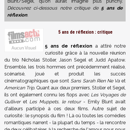
Blunt/Segel, qu'on aurait imaginé plus punchy.
Découvrez ci-dessous notre critique de
5 ans de
réflexion
.
5 ans de réflexion : critique
5 ans de réflexion
a attiré notre
curiosité grâce à la nouvelle réunion
du trio Nicholas Stoller, Jason Segel et Judd Apatow.
Ensemble, les trois hommes ont précédemment réalisé,
scénarisé, joué et produit les succès
cinématographiques que sont
Sans Sarah Rien Ne Va
et
American Trip
. Quant aux deux premiers, Stoller et Segel,
ils ont également connu les flops avec
Les Voyages de
Gulliver
et
Les Muppets, le retour
- Emily Blunt avait
d'ailleurs participé à ces deux films. Autre sujet de
curiosité : le synopsis du film ! Là où toutes les comédies
romantiques narrent - la plupart du temps - la rencontre
de deux célibataires à la recherche de l'amour, nous nous