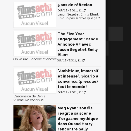
5 ans de réflexion
08/12/2011, 11:17
Jason Segel et Emily Blunt,
un duo pas si drôle que ça ?
The Five Year
Engagement : Bande
Annonce VF avec
Jason Segel et Emily
Blunt
On va rire... encore et encore
08/12/2011, 11:17
!
"Ambitieux, immersif
et intense", Sicario a
convaincu (presque)
tout le monde !
08/12/2011, 11:17
L'ascension de Denis
Villeneuve continue
Meg Ryan : son fils
réagit à sa scène
d'orgasme mythique
dans Quand Harry
rencontre Sally