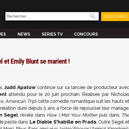
JEUX VIDÉO
UES
NEWS
SÉRIES TV
CONCOURS
 et Emily Blunt se marient !
s
,
Judd Apatow
continue sur sa lancée de producteur ave
ent
attendu pour le 20 juin prochain. Réalisée par Nichola
va
,
American Trip
) cette comédie romantique suit les hauts e
 relation dure depuis 5 ans à force de repousser leur mariage
n Segel
, révélé dans
How I Met Your Mother
puis dans
Th
de peste dans
Le Diable S'habille en Prada
. Outre Segel e
ad Men), Rhys Ifans ainsi que Jackie Weaver (Animal Kingdom)