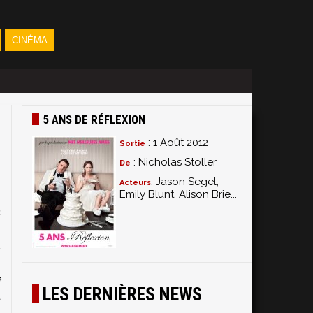
CINÉMA
5 ANS DE RÉFLEXION
: 1 Août 2012
Sortie
: Nicholas Stoller
De
: Jason Segel,
Acteurs
Emily Blunt, Alison Brie...
c
s
t
.
e
LES DERNIÈRES NEWS
t
.