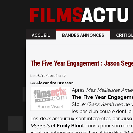
ACCUEIL
BANDES ANNONCES
CRITIQ
The Five Year Engagement : Jason Segel
Le 08/12/2011 à 11:17
Alexandra Bresson
Par
Après
Mes Meilleures Amie
The Five Year Engagem
Stoller (S
ans Sarah rien ne 
les bas d'un couple dont la
Les deux amoureux sont interprétés par
Jaso
Muppets
et
Emily Blunt
connu pour son rôle 
Blunt, on retrouvera au casting Alison Brie (M