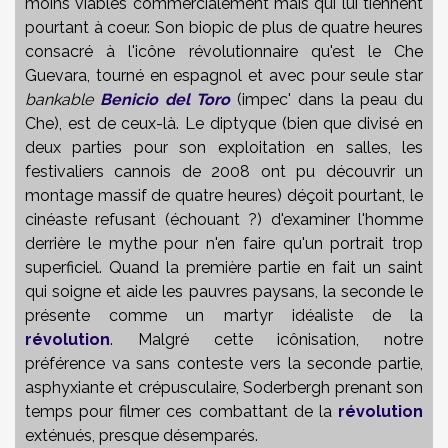
moins viables commercialement mais qui lui tiennent
pourtant à coeur. Son biopic de plus de quatre heures
consacré à l'icône révolutionnaire qu'est le Che
Guevara, tourné en espagnol et avec pour seule star
bankable
Benicio del Toro
(impec' dans la peau du
Che), est de ceux-là. Le diptyque (bien que divisé en
deux parties pour son exploitation en salles, les
festivaliers cannois de 2008 ont pu découvrir un
montage massif de quatre heures) déçoit pourtant, le
cinéaste refusant (échouant ?) d'examiner l'homme
derrière le mythe pour n'en faire qu'un portrait trop
superficiel. Quand la première partie en fait un saint
qui soigne et aide les pauvres paysans, la seconde le
présente comme un martyr idéaliste de la
révolution
. Malgré cette icônisation, notre
préférence va sans conteste vers la seconde partie,
asphyxiante et crépusculaire, Soderbergh prenant son
temps pour filmer ces combattant de la
révolution
exténués, presque désemparés.