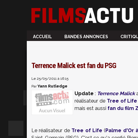
ACCUEIL
BANDES ANNONCES
CRITIQ
Terrence Malick est fan du PSG
Le 25/05/2011 à 16:15
Yann Rutledge
Par
Update
:
Terrence Malick
réalisateur de
Tree of Life
mais est aussi
fan du film
Le réalisateur de
Tree of Life
(
Palme d'Or 
Saint-Germain (PSG). C'est ce qu'a confié Pier