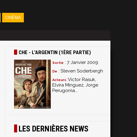
CINÉMA
CHE - L'ARGENTIN (1ÈRE PARTIE)
: 7 Janvier 2009
Sortie
: Steven Soderbergh
De
: Victor Rasuk,
Acteurs
Elvira Minguez, Jorge
Perugorria...
u
G
LES DERNIÈRES NEWS
-
u