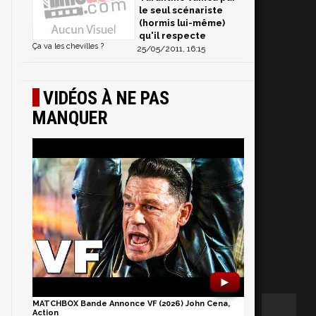
le seul scénariste
(hormis lui-même)
qu'il respecte
Ça va les chevilles ?
25/05/2011, 16:15
VIDÉOS À NE PAS
MANQUER
►
MATCHBOX Bande Annonce VF (2026) John Cena,
Action