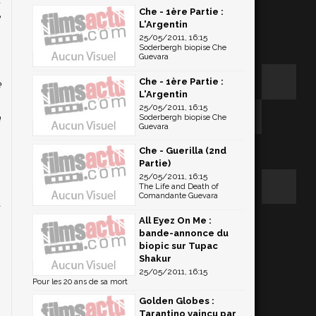
Che - 1ère Partie :
e
L'Argentin
,
25/05/2011, 16:15
Soderbergh biopise Che
Guevara
Che - 1ère Partie :
e
L'Argentin
-
25/05/2011, 16:15
à
Soderbergh biopise Che
Guevara
n
Che - Guerilla (2nd
Partie)
25/05/2011, 16:15
s
The Life and Death of
Comandante Guevara
à
-
All Eyez On Me :
bande-annonce du
biopic sur Tupac
Shakur
25/05/2011, 16:15
Pour les 20 ans de sa mort
Golden Globes :
Tarantino vaincu par