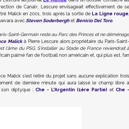
irection de Canal+, Lescure envisageait effectivement de s
ntré Malick en 2001, trois après la sortie de
La Ligne rouge
 Guevara avec
Steven Soderbergh
et
Benicio Del Toro
.
Paris-Saint-Germain reste au Parc des Princes et ne déménag
nce Malick
à Pierre Lescure alors propriétaire du Paris-Saint
st l'âme du PSG. S'installer au Stade de France reviendrait 
icain palmé fan de football non américain et, qui plus est, fa
nce
Malick
s'est retiré du projet sans aucune explication troi
tement de dernière minute qui aura laissé le champ libre 
 son diptyque :
Che - L'Argentin (1ère Partie)
et
Che 