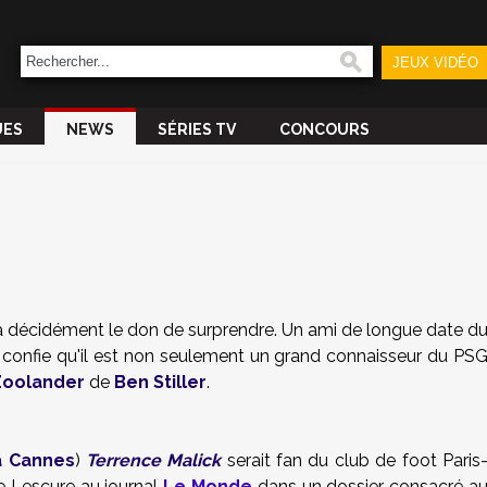
JEUX VIDÉO
UES
NEWS
SÉRIES TV
CONCOURS
a
décidément le don de
surpre
nd
re. Un ami de longue date d
confie qu'il est non seulement un grand connaisseur du PS
 Zoolander
de
Ben Stiller
.
à Cannes
)
Terrence Malick
serait fan du club de foot Paris
re Lescure au journal
Le Monde
dans un dossier consacré a