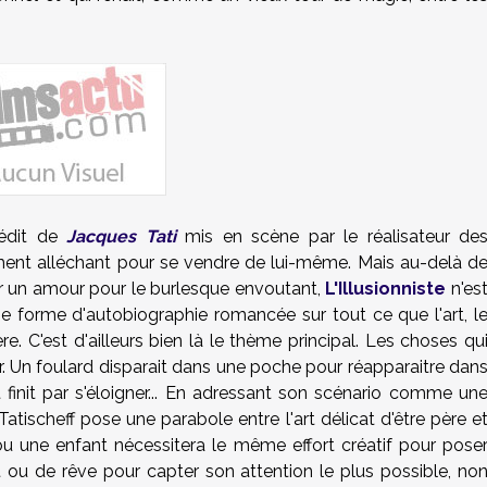
nédit de
Jacques Tati
mis en scène par le réalisateur de
mment alléchant pour se vendre de lui-même. Mais au-delà d
nir un amour pour le burlesque envoutant,
L'Illusionniste
n'es
 forme d'autobiographie romancée sur tout ce que l'art, l
. C'est d'ailleurs bien là le thème principal. Les choses qu
rer. Un foulard disparait dans une poche pour réapparaitre dan
init par s'éloigner... En adressant son scénario comme un
Tatischeff pose une parabole entre l'art délicat d'être père e
ou une enfant nécessitera le même effort créatif pour pose
t ou de rêve pour capter son attention le plus possible, no