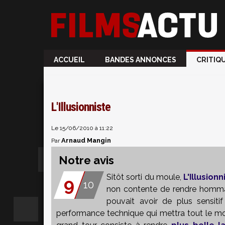
ACCUEIL
BANDES ANNONCES
CRITIQ
L'Illusionniste
Le 15/06/2010 à 11:22
Arnaud Mangin
Par
Notre avis
Sitôt sorti du moule,
L'Illusionn
9
10
non contente de rendre hommag
pouvait avoir de plus sensiti
performance technique qui mettra tout le mo