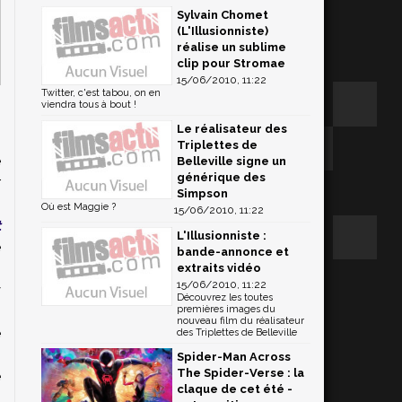
Sylvain Chomet
(L'Illusionniste)
réalise un sublime
clip pour Stromae
15/06/2010, 11:22
Twitter, c'est tabou, on en
viendra tous à bout !
Le réalisateur des
Triplettes de
e
Belleville signe un
générique des
r
Simpson
n
Où est Maggie ?
15/06/2010, 11:22
t
L'Illusionniste :
e
bande-annonce et
n
extraits vidéo
15/06/2010, 11:22
y
Découvrez les toutes
,
premières images du
nouveau film du réalisateur
e
des Triplettes de Belleville
.
Spider-Man Across
The Spider-Verse : la
e
claque de cet été -
s