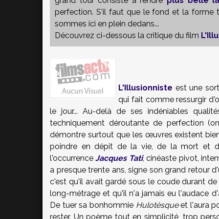
grand tour consiste à rendre
plus belle l
perfection. S'il faut que le fond et la forme
sommes ici en plein dedans...
Découvrez ci-dessous la critique du film
L'Ill
L'Illusionniste
est une sort
qui fait comme ressurgir d'
le jour... Au-delà de ses indéniables quali
techniquement déroutante de perfection (o
démontre surtout que les œuvres existent bien
poindre en dépit de la vie, de la mort et 
l'occurrence
Jacques Tati
, cinéaste pivot, int
a presque trente ans, signe son grand retour 
c'est qu'il avait gardé sous le coude durant d
long-métrage et qu'il n'a jamais eu l'audace d
De tuer sa bonhommie
Hulotèsque
et l'aura po
rester. Un poème tout en simplicité, trop pers