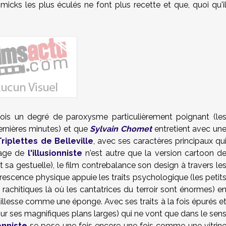
icks les plus éculés ne font plus recette et que, quoi qu'i
rfois un degré de paroxysme particulièrement poignant (le
ernières minutes) et que
Sylvain Chomet
entretient avec un
riplettes de Belleville
, avec ses caractères principaux qu
nnage de
l'illusionniste
n'est autre que la version cartoon d
 sa gestuelle), le film contrebalance son design à travers le
scence physique appuie les traits psychologique (les petit
rachitiques là où les cantatrices du terroir sont énormes) e
llesse comme une éponge. Avec ses traits à la fois épurés e
ur ses magnifiques plans larges) qui ne vont que dans le sen
ionniste
se pose une fois encore une fois comme une vitrin