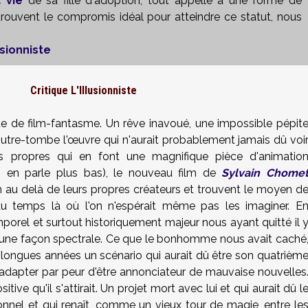
a vie
de sa fille d'adoption, tout appelle à une forme de
 trouvent le compromis idéal pour atteindre ce statut, nous
usionniste
Critique L'Illusionniste
e de film-fantasme. Un rêve inavoué, une impossible pépit
outre-tombe l'œuvre qui n'aurait probablement jamais dû voi
tés propres qui en font une magnifique pièce d'animatio
n en parle plus bas), le nouveau film de
Sylvain Chome
 au delà de leurs propres créateurs et trouvent le moyen d
du temps là où l'on n'espérait même pas les imaginer. E
emporel et surtout historiquement majeur nous ayant quitté il 
d'une façon spectrale. Ce que le bonhomme nous avait caché
e longues années un scénario qui aurait dû être son quatrièm
'adapter par peur d'être annonciateur de mauvaise nouvelles
sitive qu'il s'attirait. Un projet mort avec lui et qui aurait dû l
onnel et qui renaît, comme un vieux tour de magie, entre le