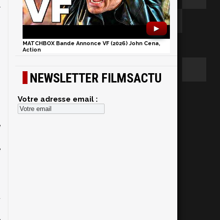
l
►
MATCHBOX Bande Annonce VF (2026) John Cena,
Action
NEWSLETTER FILMSACTU
Votre adresse email :
s
e
i
e
s
s
n
t
s
e