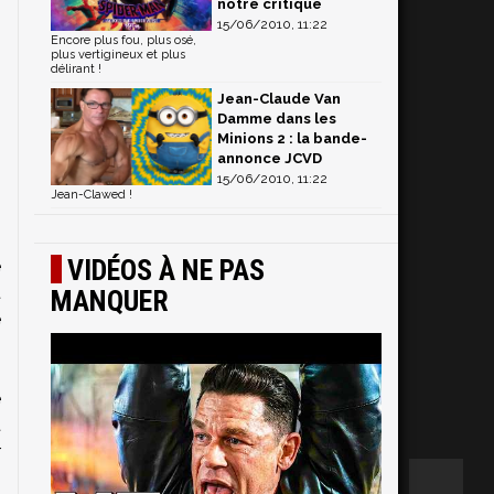
notre critique
15/06/2010, 11:22
Encore plus fou, plus osé,
plus vertigineux et plus
délirant !
Jean-Claude Van
Damme dans les
Minions 2 : la bande-
annonce JCVD
15/06/2010, 11:22
Jean-Clawed !
s
VIDÉOS À NE PAS
e
t
MANQUER
e
i
s
e
t
r
n