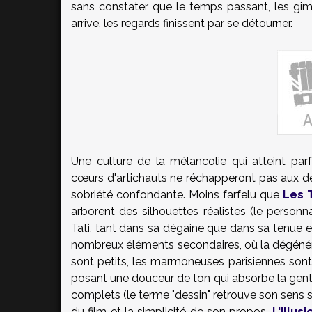
sans constater que le temps passant, les gimm
arrive, les regards finissent par se détourner.
Une culture de la mélancolie qui atteint pa
cœurs d'artichauts ne réchapperont pas aux d
sobriété confondante. Moins farfelu que
Les T
arborent des silhouettes réalistes (le perso
Tati, tant dans sa dégaine que dans sa tenue et
nombreux éléments secondaires, où la dégénére
sont petits, les marmoneuses parisiennes sont 
posant une douceur de ton qui absorbe la genti
complets (le terme "dessin" retrouve son sens s
du film et la simplicité de son propos,
L'Illus