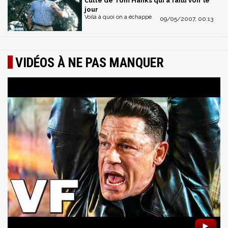
culte de Tom Hanks qui a failli voir le
jour
Voilà à quoi on a échappé
09/05/2007, 00:13
VIDÉOS À NE PAS MANQUER
►