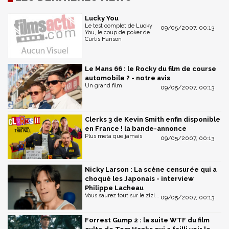
Lucky You
Le test complet de Lucky
09/05/2007, 00:13
You, le coup de poker de
Curtis Hanson
Le Mans 66 : le Rocky du film de course
automobile ? - notre avis
Un grand film
09/05/2007, 00:13
Clerks 3 de Kevin Smith enfin disponible
en France ! la bande-annonce
Plus meta que jamais
09/05/2007, 00:13
Nicky Larson : La scène censurée qui a
choqué les Japonais - interview
Philippe Lacheau
Vous saurez tout sur le zizi...
09/05/2007, 00:13
Forrest Gump 2 : la suite WTF du film