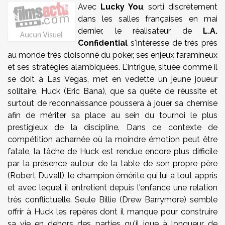
Avec
Lucky You
, sorti discrètement
dans les salles françaises en mai
dernier, le réalisateur de
L.A.
Confidential
s'intéresse de très près
au monde très cloisonné du poker, ses enjeux faramineux
et ses stratégies alambiquées. L'intrigue, située comme il
se doit à Las Vegas, met en vedette un jeune joueur
solitaire, Huck (Eric Bana), que sa quête de réussite et
surtout de reconnaissance poussera à jouer sa chemise
afin de mériter sa place au sein du tournoi le plus
prestigieux de la discipline. Dans ce contexte de
compétition acharnée où la moindre émotion peut être
fatale, la tâche de Huck est rendue encore plus difficile
par la présence autour de la table de son propre père
(Robert Duvall), le champion émérite qui lui a tout appris
et avec lequel il entretient depuis l'enfance une relation
très conflictuelle. Seule Billie (Drew Barrymore) semble
offrir à Huck les repères dont il manque pour construire
sa vie en dehors des parties qu'il joue à longueur de