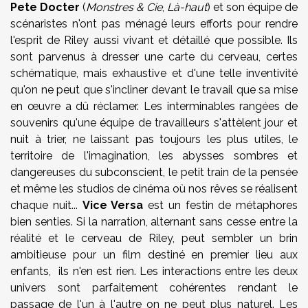
Pete Docter
(
Monstres & Cie
,
Là-haut
) et son équipe de
scénaristes n'ont pas ménagé leurs efforts pour rendre
l'esprit de Riley aussi vivant et détaillé que possible. Ils
sont parvenus à dresser une carte du cerveau, certes
schématique, mais exhaustive et d'une telle inventivité
qu'on ne peut que s'incliner devant le travail que sa mise
en œuvre a dû réclamer. Les interminables rangées de
souvenirs qu'une équipe de travailleurs s'attèlent jour et
nuit à trier, ne laissant pas toujours les plus utiles, le
territoire de l'imagination, les abysses sombres et
dangereuses du subconscient, le petit train de la pensée
et même les studios de cinéma où nos rêves se réalisent
chaque nuit...
Vice Versa
est un festin de métaphores
bien senties. Si la narration, alternant sans cesse entre la
réalité et le cerveau de Riley, peut sembler un brin
ambitieuse pour un film destiné en premier lieu aux
enfants, ils n'en est rien. Les interactions entre les deux
univers sont parfaitement cohérentes rendant le
passage de l'un à l'autre on ne peut plus naturel. Les