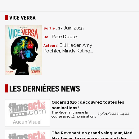
VICE VERSA
: 17 Juin 2015
Sortie
: Pete Docter
De
: Bill Hader, Amy
Acteurs
Poehler, Mindy Kaling...
LES DERNIÈRES NEWS
Oscars 2016 : découvrez toutes les
nominations !
The Revenant mène la
25/01/2022, 14:02
course avec 12 nominations
The Revenant en grand vainqueur, Mad
Max fanny : le palmarès complet des