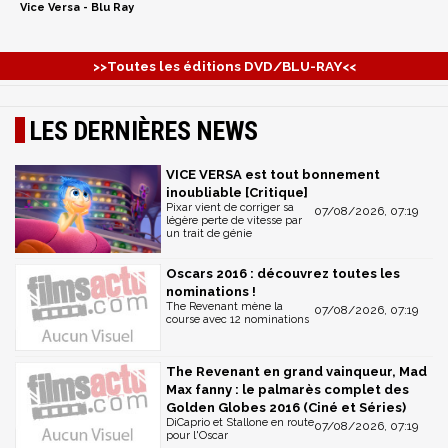
Vice Versa - Blu Ray
>>Toutes les éditions DVD/BLU-RAY<<
LES DERNIÈRES NEWS
VICE VERSA est tout bonnement
inoubliable [Critique]
Pixar vient de corriger sa
07/08/2026, 07:19
légère perte de vitesse par
un trait de génie
Oscars 2016 : découvrez toutes les
nominations !
The Revenant mène la
07/08/2026, 07:19
course avec 12 nominations
The Revenant en grand vainqueur, Mad
Max fanny : le palmarès complet des
Golden Globes 2016 (Ciné et Séries)
DiCaprio et Stallone en route
07/08/2026, 07:19
pour l'Oscar