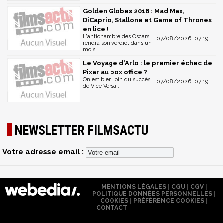
Golden Globes 2016 : Mad Max,
DiCaprio, Stallone et Game of Thrones
en lice !
L'antichambre des Oscars
07/08/2026, 07:19
rendra son verdict dans un
mois
Le Voyage d'Arlo : le premier échec de
Pixar au box office ?
On est bien loin du succès
07/08/2026, 07:19
de Vice Versa...
NEWSLETTER FILMSACTU
Votre adresse email :
MENTIONS LÉGALES
|
CGU
|
CGV
|
POLITIQUE DONNÉES PERSONNELLES
|
COOKIES
|
PRÉFÉRENCE COOKIES
|
CONTACT