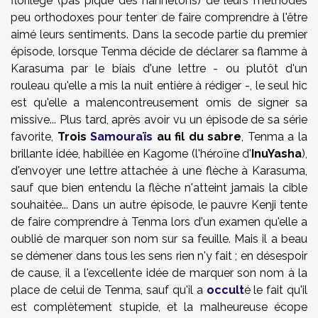
florilège (pas piqué des hannetons) de leurs méthodes
peu orthodoxes pour tenter de faire comprendre à l'être
aimé leurs sentiments. Dans la secode partie du premier
épisode, lorsque Tenma décide de déclarer sa flamme à
Karasuma par le biais d'une lettre - ou plutôt d'un
rouleau qu'elle a mis la nuit entière à rédiger -, le seul hic
est qu'elle a malencontreusement omis de signer sa
missive... Plus tard, après avoir vu un épisode de sa série
favorite,
Trois
Samouraïs
au fil du sabre
, Tenma a la
brillante idée, habillée en Kagome (l'héroïne d'
InuYasha
),
d'envoyer une lettre attachée à une flèche à Karasuma,
sauf que bien entendu la flèche n'atteint jamais la cible
souhaitée... Dans un autre épisode, le pauvre Kenji tente
de faire comprendre à Tenma lors d'un examen qu'elle a
oublié de marquer son nom sur sa feuille. Mais il a beau
se démener dans tous les sens rien n'y fait ; en désespoir
de cause, il a l'excellente idée de marquer son nom à la
place de celui de Tenma, sauf qu'il a
occult
é le fait qu'il
est complètement stupide, et la malheureuse écope