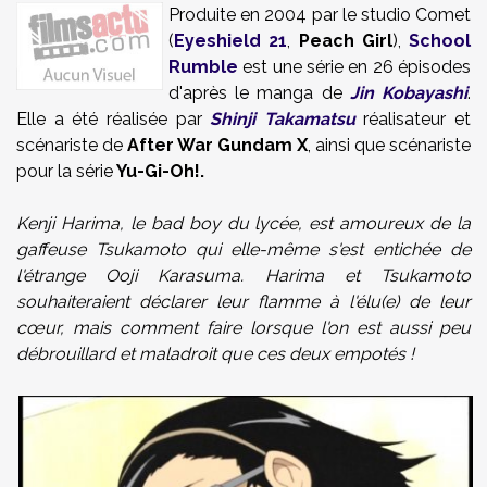
Produite en 2004 par le studio Comet
(
Eyeshield 21
,
Peach Girl
),
School
Rumble
est une série en 26 épisodes
d'après le manga de
Jin Kobayashi
.
Elle a été réalisée par
Shinji Takamatsu
réalisateur et
scénariste de
After War Gundam X
, ainsi que scénariste
pour la série
Yu-Gi-Oh!
.
Kenji
Harima, le bad boy du lycée, est amoureux de la
gaffeuse Tsukamoto qui elle-même s'est entichée de
l'étrange
Ooji
Karasuma. Harima et Tsukamoto
souhaiteraient déclarer leur flamme à l'élu(e) de leur
cœur, mais comment faire lorsque l'on est aussi peu
débrouillard et maladroit que ces deux empotés !