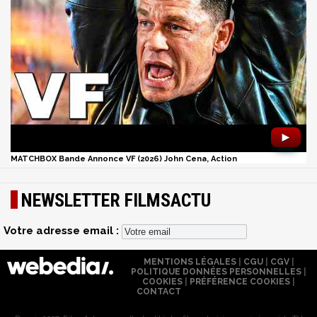
►
MATCHBOX Bande Annonce VF (2026) John Cena, Action
NEWSLETTER FILMSACTU
Votre adresse email :
MENTIONS LÉGALES
|
CGU
|
CGV
|
POLITIQUE DONNÉES PERSONNELLES
|
COOKIES
|
PRÉFÉRENCE COOKIES
|
CONTACT