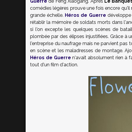
Guerre
de Feng Xiaogang. Après
Le Banque
comédies légères prouve une fois encore qu'il 
grande échelle.
Héros de Guerre
développe u
rétablir la mémoire de soldats morts dans l'ano
si l'on excepte les quelques scènes de batai
plombée par des élipses injustifiées. Grâce 
l'entreprise du naufrage mais ne parvient pas 
en scène et les maladresses de montage. Ajou
Héros de Guerre
n'avait absolument rien à fa
tout d'un film d'action.