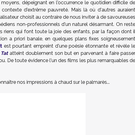
moyens, dépeignant en l'occurrence le quotidien difficile d
 contexte d'extrême pauvreté. Mais là où d'autres auraien
lisateur choisit au contraire de nous inviter à de savoureuse
médiens non-professionnels d'un naturel désarmant. On rest
s riens qui font toute la joie des enfants, par la façon dont i
tion a priori banale, en quelques plans fixes soigneusemen
t
est pourtant empreint d'une poésie étonnante et révèle l
 Tat
atteint doublement son but en parvenant à faire passe
ou. De toute évidence l'un des films les plus remarquables d
nnaître nos impressions à chaud sur le palmarès...