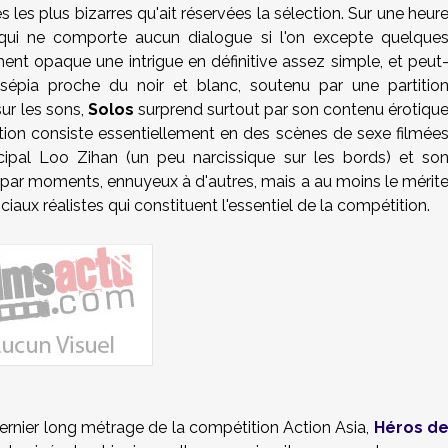
es plus bizarres qu'ait réservées la sélection. Sur une heur
 qui ne comporte aucun dialogue si l'on excepte quelque
nt opaque une intrigue en définitive assez simple, et peut
épia proche du noir et blanc, soutenu par une partitio
sur les sons,
Solos
surprend surtout par son contenu érotiqu
ction consiste essentiellement en des scènes de sexe filmée
ncipal Loo Zihan (un peu narcissique sur les bords) et so
par moments, ennuyeux à d'autres, mais a au moins le mérit
aux réalistes qui constituent l'essentiel de la compétition.
ernier long métrage de la compétition Action Asia,
Héros d