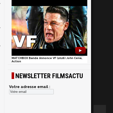
e
s
-
n
e
s
n
e
►
MATCHBOX Bande Annonce VF (2026) John Cena,
Action
NEWSLETTER FILMSACTU
Votre adresse email :
e