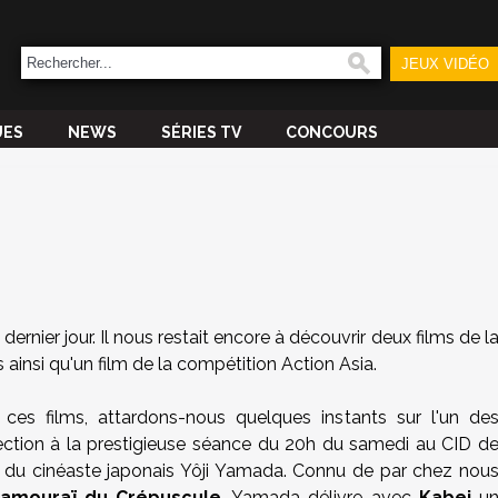
JEUX VIDÉO
UES
NEWS
SÉRIES TV
CONCOURS
dernier jour. Il nous restait encore à découvrir deux films de l
ainsi qu'un film de la compétition Action Asia.
 ces films, attardons-nous quelques instants sur l'un de
ection à la prestigieuse séance du 20h du samedi au CID d
e du cinéaste japonais Yôji Yamada. Connu de par chez nou
amouraï du Crépuscule
, Yamada délivre avec
Kabei
u