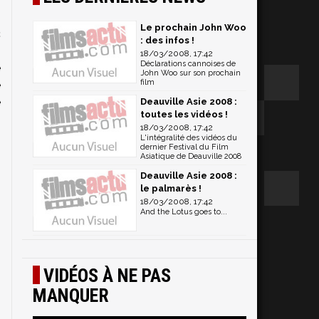
m
Le prochain John Woo
c
: des infos !
s
18/03/2008, 17:42
Déclarations cannoises de
e
John Woo sur son prochain
film
e
e
Deauville Asie 2008 :
toutes les vidéos !
s
18/03/2008, 17:42
n
L'intégralité des vidéos du
dernier Festival du Film
Asiatique de Deauville 2008
Deauville Asie 2008 :
le palmarès !
18/03/2008, 17:42
And the Lotus goes to...
VIDÉOS À NE PAS
MANQUER
s