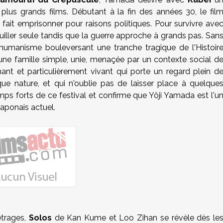
 plus grands films. Débutant à la fin des années 30, le fil
e fait emprisonner pour raisons politiques. Pour survivre ave
uiller seule tandis que la guerre approche à grands pas. San
humanisme bouleversant une tranche tragique de l'Histoir
'une famille simple, unie, menaçée par un contexte social d
chant et particulièrement vivant qui porte un regard plein d
ue nature, et qui n'oublie pas de laisser place à quelque
mps forts de ce festival et confirme que Yôji Yamada est l'u
aponais actuel.
étrages,
Solos
de Kan Kume et Loo Zihan se révèle dès le