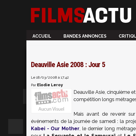
ACCUEIL
BANDES ANNONCES
CRITIQ
Deauville Asie 2008 : Jour 5
Le 18/03/2008 à 17:42
Elodie Leroy
Par
Deauville Asie, cinquième et 
compétition longs métrages 
Mais avant de revenir sur
événements de la journée de samedi : la proj
Kabei - Our Mother
, le dernier long métrag
pour
La Servante et le Samouraï
et
Le S