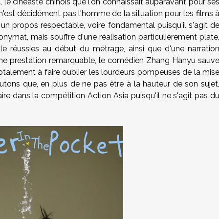
t
, le cinéaste chinois que l'on connaissait auparavant pour se
n'est décidément pas l'homme de la situation pour les films 
n propos respectable, voire fondamental puisqu'il s'agit d
nymat, mais souffre d'une réalisation particulièrement plate
lle réussies au début du métrage, ainsi que d'une narratio
à une prestation remarquable, le comédien Zhang Hanyu sauv
totalement à faire oublier les lourdeurs pompeuses de la mis
tons que, en plus de ne pas être à la hauteur de son sujet
ire dans la compétition Action Asia puisqu'il ne s'agit pas d