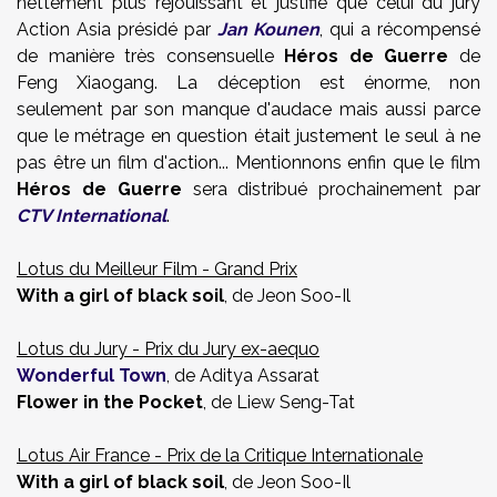
nettement plus réjouissant et justifié que celui du jury
Action Asia présidé par
Jan Kounen
, qui a récompensé
de manière très consensuelle
Héros de Guerre
de
Feng Xiaogang. La déception est énorme, non
seulement par son manque d'audace mais aussi parce
que le métrage en question était justement le seul à ne
pas être un film d'action... Mentionnons enfin que le film
Héros de Guerre
sera distribué prochainement par
CTV International
.
Lotus du Meilleur Film - Grand Prix
With a girl of black soil
, de Jeon Soo-Il
Lotus du Jury - Prix du Jury ex-aequo
Wonderful Town
, de Aditya Assarat
Flower in the Pocket
, de Liew Seng-Tat
Lotus Air France - Prix de la Critique Internationale
With a girl of black soil
, de Jeon Soo-Il