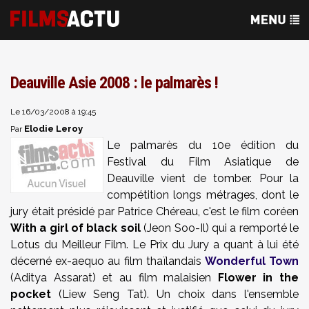
Deauville Asie 2008 : le palmarès !
Le 16/03/2008 à 19:45
Elodie Leroy
Par
Le palmarès du 10e édition du
Festival du Film Asiatique de
Deauville vient de tomber. Pour la
compétition longs métrages, dont le
jury était présidé par Patrice Chéreau, c'est le film coréen
With a girl of black soil
(Jeon Soo-Il) qui a remporté le
Lotus du Meilleur Film. Le Prix du Jury a quant à lui été
décerné ex-aequo au film thaïlandais
Wonderful Town
(Aditya Assarat) et au film malaisien
Flower in the
pocket
(Liew Seng Tat). Un choix dans l'ensemble