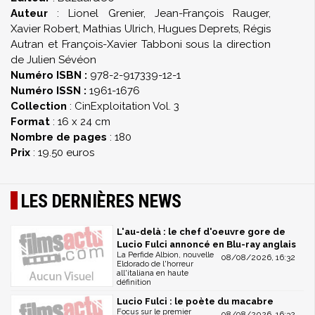
Auteur
:
Lionel
Grenier
,
Jean-François
Rauger
,
Xavier
Robert
,
Mathias
Ulrich
,
Hugues
Deprets,
Régis
Autran
et
François-
Xavier
Tabboni
sous la direction
de Julien Sévéon
Numéro ISBN
:
978-2-917339-12-1
Numéro ISSN :
1961-1676
Collection
: CinExploitation Vol. 3
Format
: 16 x 24 cm
Nombre de pages
: 180
Prix
: 19.50 euros
LES DERNIÈRES NEWS
L'au-delà : le chef d'oeuvre gore de
Lucio Fulci annoncé en Blu-ray anglais
La Perfide Albion, nouvelle
08/08/2026, 16:32
Eldorado de l'horreur
all'italiana en haute
définition
Lucio Fulci : le poète du macabre
Focus sur le premier
08/08/2026, 16:32