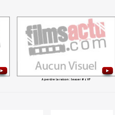
►
►
A perdre la raison : teaser # 1 VF