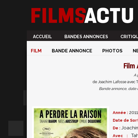
ACCUEIL
BANDES ANNONCES
CRITIQ
FILM
BANDE ANNONCE
PHOTOS
N
Film
A 
de Joachim Lafosse avec T
Bande annonce, date de 
2011
Année :
Date de Sort
Joachi
De :
Ta
Avec :