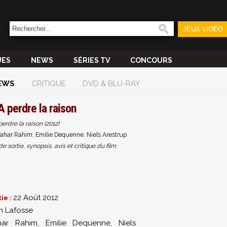
JEUX VIDÉO
UES
NEWS
SÉRIES TV
CONCOURS
EWS
CRITIQUE
DVD & BLU-RAY
A perdre la raison
perdre la raison (2012)
ahar Rahim, Emilie Dequenne, Niels Arestrup
sortie, synopsis, avis et critique du film
22 Août 2012
ie :
m Lafosse
har Rahim
,
Emilie Dequenne
,
Niels