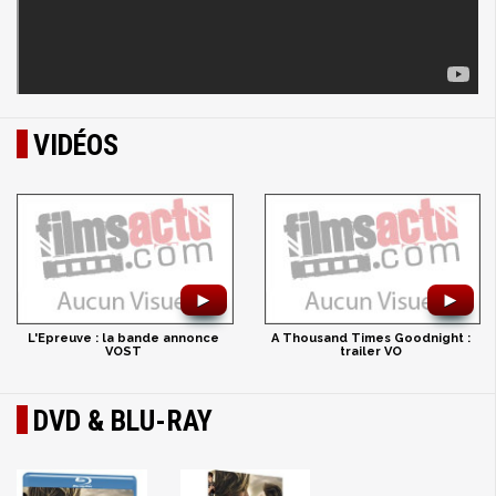
VIDÉOS
►
►
L'Epreuve : la bande annonce
A Thousand Times Goodnight :
VOST
trailer VO
DVD & BLU-RAY