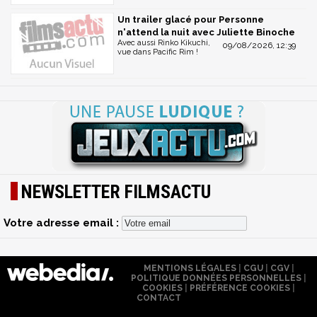
Un trailer glacé pour Personne
n'attend la nuit avec Juliette Binoche
Avec aussi Rinko Kikuchi,
09/08/2026, 12:39
vue dans Pacific Rim !
NEWSLETTER FILMSACTU
Votre adresse email :
MENTIONS LÉGALES
|
CGU
|
CGV
|
POLITIQUE DONNÉES PERSONNELLES
|
COOKIES
|
PRÉFÉRENCE COOKIES
|
CONTACT