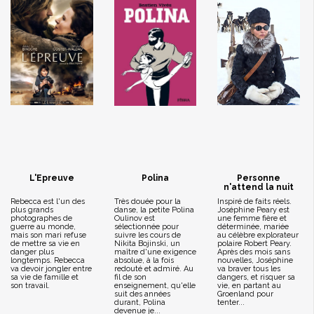
L'Epreuve
Polina
Personne
n'attend la nuit
Rebecca est l'un des
Très douée pour la
Inspiré de faits réels.
plus grands
danse, la petite Polina
Joséphine Peary est
photographes de
Oulinov est
une femme fière et
guerre au monde,
sélectionnée pour
déterminée, mariée
mais son mari refuse
suivre les cours de
au célèbre explorateur
de mettre sa vie en
Nikita Bojinski, un
polaire Robert Peary.
danger plus
maître d'une exigence
Après des mois sans
longtemps. Rebecca
absolue, à la fois
nouvelles, Joséphine
va devoir jongler entre
redouté et admiré. Au
va braver tous les
sa vie de famille et
fil de son
dangers, et risquer sa
son travail.
enseignement, qu'elle
vie, en partant au
suit des années
Groenland pour
durant, Polina
tenter...
devenue je...