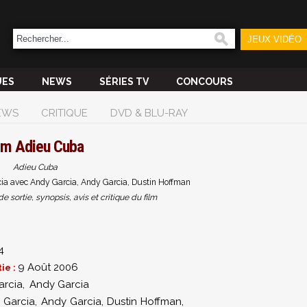
JEUX VIDÉO
UES
NEWS
SÉRIES TV
CONCOURS
EWS
CRITIQUE
DVD & BLU-RAY
ilm
Adieu Cuba
Adieu Cuba
ia avec Andy Garcia, Andy Garcia, Dustin Hoffman
sortie, synopsis, avis et critique du film
4
9 Août 2006
ie :
arcia
,
Andy Garcia
 Garcia
,
Andy Garcia
,
Dustin Hoffman
,