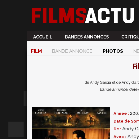
ACCUEIL
BANDES ANNONCES
CRITIQ
FILM
BANDE ANNONCE
PHOTOS
N
F
de Andy Garcia et de Andy Garc
Bande annonce, date de 
200
Année :
Date de Sort
Andy G
De :
Andy
Avec :