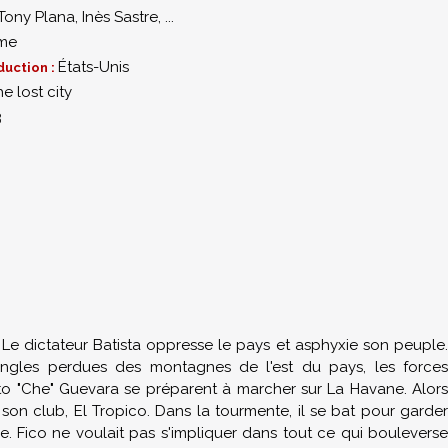
Tony Plana
,
Inès Sastre
,
...
me
États-Unis
duction :
e lost city
3
s. Le dictateur Batista oppresse le pays et asphyxie son peuple.
ngles perdues des montagnes de l'est du pays, les forces
sto "Che" Guevara se préparent à marcher sur La Havane. Alors
ge son club, El Tropico. Dans la tourmente, il se bat pour garder
e. Fico ne voulait pas s'impliquer dans tout ce qui bouleverse