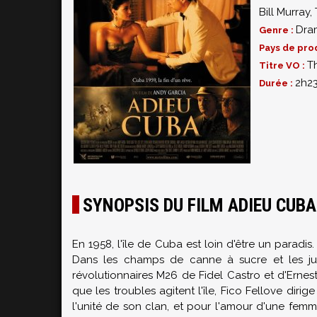
Bill Murray
,
Dra
Genre :
Pays de pro
Th
Titre VO :
2h2
Durée :
SYNOPSIS DU FILM ADIEU CUBA
En 1958, l'île de Cuba est loin d'être un paradi
Dans les champs de canne à sucre et les ju
révolutionnaires M26 de Fidel Castro et d'Erne
que les troubles agitent l'île, Fico Fellove diri
l'unité de son clan, et pour l'amour d'une femm