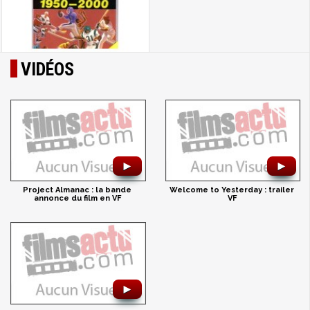
VIDÉOS
►
►
Project Almanac : la bande
Welcome to Yesterday : trailer
annonce du film en VF
VF
►