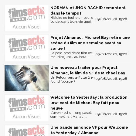
NORMAN et JHON RACHID remontent
dans le temps !
Histoire de foutre un peu le
09/08/2026, 19:28
bordel dans leurs vie quoi...
Projet Almanac : Michael Bay retire une
scène du film une semaine avant sa
sortie !
La post-prod de ce film est
09/08/2026, 19:28
maudite jusqu'au bout ...
Une nouveau trailer pour Project
Almanac, le film de SF de Michael Bay
Un Retour vers le Futur 2 en
09/08/2026, 19:28
found footage ?
Welcome to Yesterday : la production
low-cost de Michael Bay fait peau
neuve
L'avenir est un long passé,
09/08/2026, 19:28
comme dirait Manau ...
Une bande annonce VF pour Welcome
to Yesterday / Almanac