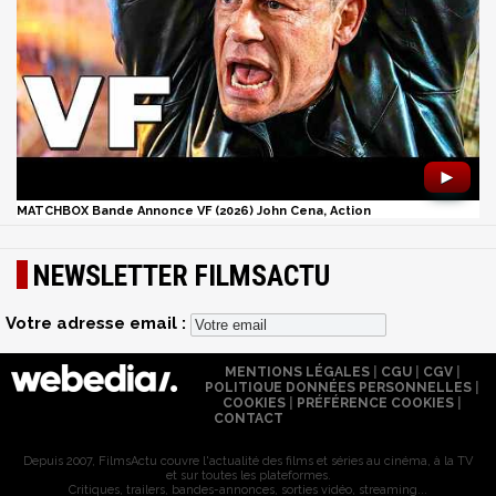
►
MATCHBOX Bande Annonce VF (2026) John Cena, Action
NEWSLETTER FILMSACTU
Votre adresse email :
MENTIONS LÉGALES
|
CGU
|
CGV
|
POLITIQUE DONNÉES PERSONNELLES
|
COOKIES
|
PRÉFÉRENCE COOKIES
|
CONTACT
Depuis 2007, FilmsActu couvre l'actualité des films et séries au cinéma, à la TV
et sur toutes les plateformes.
Critiques, trailers, bandes-annonces, sorties vidéo, streaming...