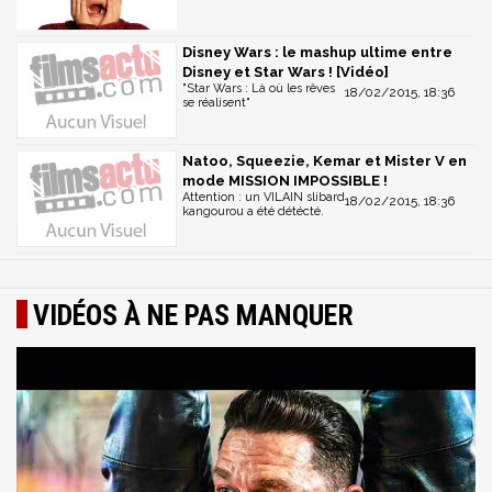
Disney Wars : le mashup ultime entre
Disney et Star Wars ! [Vidéo]
"Star Wars : Là où les rêves
18/02/2015, 18:36
se réalisent"
Natoo, Squeezie, Kemar et Mister V en
mode MISSION IMPOSSIBLE !
Attention : un VILAIN slibard
18/02/2015, 18:36
kangourou a été détécté.
VIDÉOS À NE PAS MANQUER