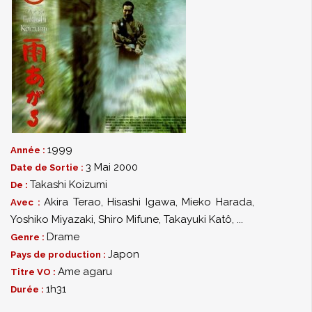
1999
Année :
3 Mai 2000
Date de Sortie :
Takashi Koizumi
De :
Akira Terao
,
Hisashi Igawa
,
Mieko Harada
,
Avec :
Yoshiko Miyazaki
,
Shiro Mifune
,
Takayuki Katô
,
...
Drame
Genre :
Japon
Pays de production :
Ame agaru
Titre VO :
1h31
Durée :