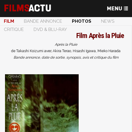
FILM
BANDE ANNONCE
PHOTOS
NEWS
CRITIQUE
DVD & BLU-RAY
Film
Après la Pluie
Après la Pluie
de Takashi Koizumi avec Akira Terao, Hisashi Igawa, Mieko Harada
Bande annonce, date de sortie, synopsis, avis et critique du film