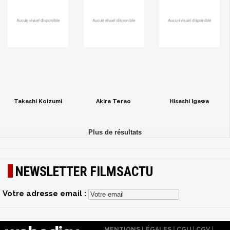
Takashi Koizumi
Akira Terao
Hisashi Igawa
NEWSLETTER FILMSACTU
Votre adresse email :
MENTIONS LÉGALES
|
CGU
|
CGV
|