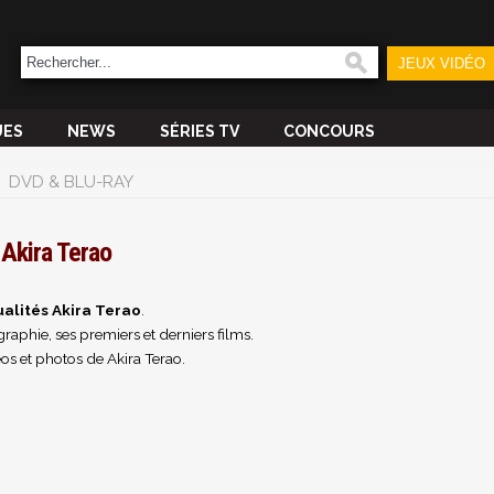
JEUX VIDÉO
UES
NEWS
SÉRIES TV
CONCOURS
DVD & BLU-RAY
Akira Terao
alités Akira Terao
.
raphie, ses premiers et derniers films.
os et photos de Akira Terao.