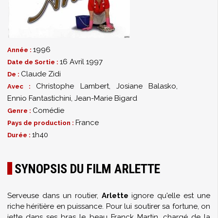
1996
Année :
16 Avril 1997
Date de Sortie :
Claude Zidi
De :
Christophe Lambert
,
Josiane Balasko
,
Avec :
Ennio Fantastichini
,
Jean-Marie Bigard
Comédie
Genre :
France
Pays de production :
1h40
Durée :
SYNOPSIS DU FILM ARLETTE
Serveuse dans un routier,
Arlette
ignore qu'elle est une
riche héritière en puissance. Pour lui soutirer sa fortune, on
jette dans ses bras le beau Franck Martin, chargé de la