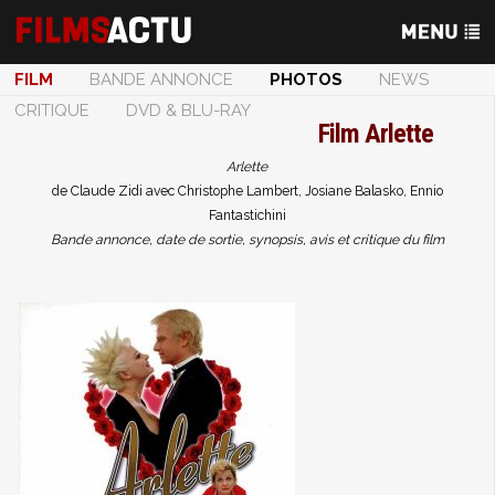
FILM
BANDE ANNONCE
PHOTOS
NEWS
CRITIQUE
DVD & BLU-RAY
Film
Arlette
Arlette
de Claude Zidi avec Christophe Lambert, Josiane Balasko, Ennio
Fantastichini
Bande annonce, date de sortie, synopsis, avis et critique du film