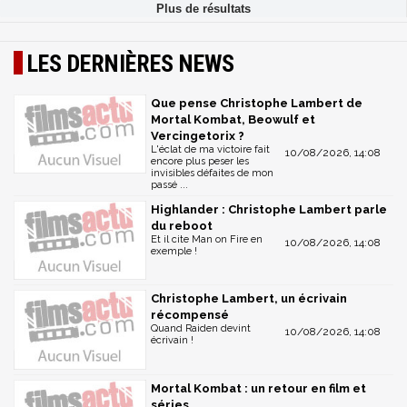
LES DERNIÈRES NEWS
Que pense Christophe Lambert de
Mortal Kombat, Beowulf et
Vercingetorix ?
L'éclat de ma victoire fait
10/08/2026, 14:08
encore plus peser les
invisibles défaites de mon
passé ...
Highlander : Christophe Lambert parle
du reboot
Et il cite Man on Fire en
10/08/2026, 14:08
exemple !
Christophe Lambert, un écrivain
récompensé
Quand Raiden devint
10/08/2026, 14:08
écrivain !
Mortal Kombat : un retour en film et
séries