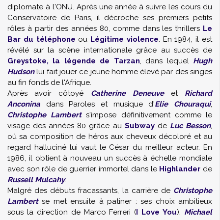
diplomate à l'ONU. Après une année à suivre les cours du
Conservatoire de Paris, il décroche ses premiers petits
rôles à partir des années 80, comme dans les thrillers
Le
Bar du téléphone
ou
Légitime violence
. En 1984, il est
révélé sur la scène internationale grâce au succès de
Greystoke, la légende de Tarzan
, dans lequel
Hugh
Hudson
lui fait jouer ce jeune homme élevé par des singes
au fin fonds de l'Afrique.
Après avoir côtoyé
Catherine Deneuve
et
Richard
Anconina
dans Paroles et musique d'
Elie Chouraqui
,
Christophe Lambert
s'impose définitivement comme le
visage des années 80 grâce au
Subway
de
Luc Besson
,
où sa composition de héros aux cheveux décoloré et au
regard halluciné lui vaut le César du meilleur acteur. En
1986, il obtient à nouveau un succès à échelle mondiale
avec son rôle de guerrier immortel dans le
Highlander
de
Russell Mulcahy
.
Malgré des débuts fracassants, la carrière de
Christophe
Lambert
se met ensuite à patiner : ses choix ambitieux
sous la direction de Marco Ferreri (
I Love You
),
Michael