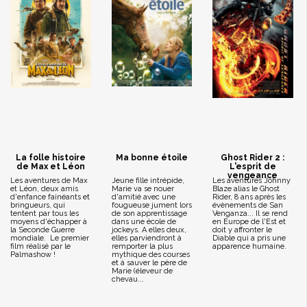
La folle histoire
Ma bonne étoile
Ghost Rider 2 :
de Max et Léon
L'esprit de
vengeance
Les aventures de Max
Jeune fille intrépide,
Les aventures Johnny
et Léon, deux amis
Marie va se nouer
Blaze alias le Ghost
d'enfance fainéants et
d'amitié avec une
Rider, 8 ans après les
bringueurs, qui
fougueuse jument lors
évènements de San
tentent par tous les
de son apprentissage
Venganza... Il se rend
moyens d'échapper à
dans une école de
en Europe de l'Est et
la Seconde Guerre
jockeys. A elles deux,
doit y affronter le
mondiale. Le premier
elles parviendront à
Diable qui a pris une
film réalisé par le
remporter la plus
apparence humaine.
Palmashow !
mythique des courses
et à sauver le père de
Marie (éleveur de
chevau...