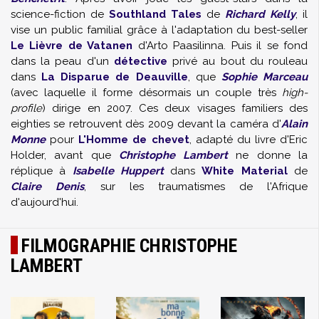
science-fiction de
Southland Tales
de
Richard Kelly
, il
vise un public familial grâce à l'adaptation du best-seller
Le Lièvre de Vatanen
d'Arto Paasilinna. Puis il se fond
dans la peau d'un
détective
privé au bout du rouleau
dans
La Disparue de Deauville
, que
Sophie Marceau
(avec laquelle il forme désormais un couple très
high-
profile
) dirige en 2007. Ces deux visages familiers des
eighties se retrouvent dès 2009 devant la caméra d'
Alain
Monne
pour
L'Homme de chevet
, adapté du livre d'Eric
Holder, avant que
Christophe Lambert
ne donne la
réplique à
Isabelle Huppert
dans
White Material
de
Claire Denis
, sur les traumatismes de l'Afrique
d'aujourd'hui.
FILMOGRAPHIE CHRISTOPHE
LAMBERT