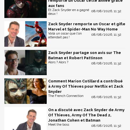
remporté un Oscar cette année grâce
aux fans
Et Zack Snyder en a gagné
08/08/2026, 11:32
deux !
Zack Snyder remporte un Oscar et gifle
Marvel et Spider-Man No Way Home
Voilà un oscar que l'on
08/08/2026, 11:32
attendait pas !
Zack Snyder partage son avis sur The
Batman et Robert Pattinson
Alors ? Alors ?
08/08/2026, 11:32
Comment Marion Cotillard a contribué
à Army Of Thieves pour Netflix et Zack
Snyder
The French Connection
08/08/2026, 11:32
On a discuté avec Zack Snyder de Army
Of Thieves, Army Of The Dead 2,
Jonathan Cohen et Batman
Meet the boss
08/08/2026, 11:32