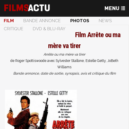
FILM
BANDE ANNONCE
PHOTOS
NEWS
CRITIQUE
DVD & BLU-RAY
Film
Arrête ou ma
mère va tirer
Arrête ou ma mère va tirer
de Roger Spottiswoode avec Sylvester Stallone, Estelle Getty, JoBeth
Williams
Bande annonce, date de sortie, synopsis, avis et critique du film