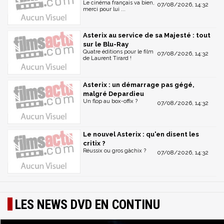
Le cinéma français va bien,
07/08/2026, 14:32
merci pour lui ...
Asterix au service de sa Majesté : tout
sur le Blu-Ray
Quatre éditions pour le film
07/08/2026, 14:32
de Laurent Tirard !
Asterix : un démarrage pas gégé,
malgré Depardieu
Un flop au box-offix ?
07/08/2026, 14:32
Le nouvel Asterix : qu'en disent les
critix ?
Réussix ou gros gâchix ?
07/08/2026, 14:32
LES NEWS DVD EN CONTINU