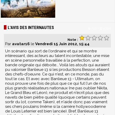
L’AVIS DES INTERNAUTES
0
/
10
-
5
votes
Note :
Par
avatar16
le
Vendredi 15 Juin 2012, 15:44
Un scénario qui sort de l'ordinaire et qui se montre
intéressant, des acteurs au talent incontestable, une mise
en scène personnelle travaillée à la perfection, une
bande originale qui déboite... Voilà les atouts qui auraient
pu valoriser Banlieue 13 si les productions Besson étaient
des chefs-d'oeuvre. Ce qui n'est, en ce monde, pas du
tout le cas. Et avec avec Banlieue 13 - Ultimatum, on
nous prouve une fois de plus que ce qui fut l'un de nos
plus grands réalisateurs nationaux (ne pas oublier Nikita,
Le Grand Bleu et Léon), ne produit et n'écrit plus que des
navets de bien piètre qualité (quoique certains peuvent
sortir du lot, comme Taken), et n'aide donc pas vraiment
ses chers poulains (même si la carrière hollywoodienne
de Louis Leterrier est bien lancée). Bref, Banlieue 13