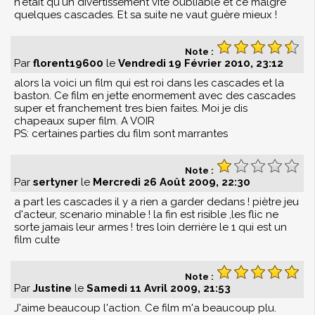
n'était qu'un divertissement vite oubliable et ce malgré
quelques cascades. Et sa suite ne vaut guère mieux !
Note :
Par
florent19600
le
Vendredi 19 Février 2010, 23:12
alors la voici un film qui est roi dans les cascades et la
baston. Ce film en jette enormement avec des cascades
super et franchement tres bien faites. Moi je dis
chapeaux super film. A VOIR
PS: certaines parties du film sont marrantes
Note :
Par
sertyner
le
Mercredi 26 Août 2009, 22:30
a part les cascades il y a rien a garder dedans ! piètre jeu
d'acteur, scenario minable ! la fin est risible ,les flic ne
sorte jamais leur armes ! tres loin derrière le 1 qui est un
film culte
Note :
Par
Justine
le
Samedi 11 Avril 2009, 21:53
J'aime beaucoup l'action. Ce film m'a beaucoup plu.