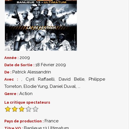
2009
Année :
18 Février 2009
Date de Sortie :
Patrick Alessandrin
De :
,
Cyril Raffaelli
,
David Belle
,
Philippe
Avec :
Torreton
,
Elodie Yung
,
Daniel Duval
,
...
Action
Genre :
La critique spectateurs
France
Pays de production :
Banlieue 13 Ultimatum
Titre VO :