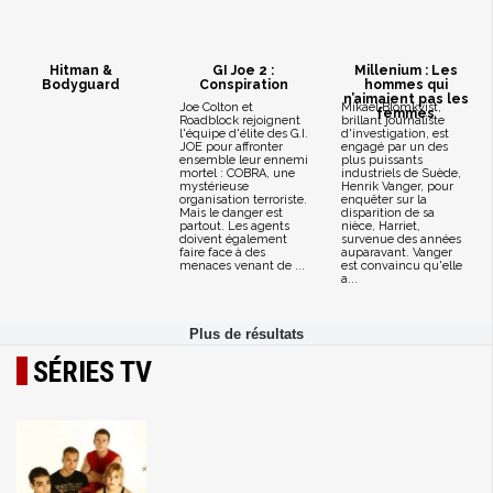
Hitman &
GI Joe 2 :
Millenium : Les
Bodyguard
Conspiration
hommes qui
n’aimaient pas les
Joe Colton et
Mikael Blomkvist,
femmes
Roadblock rejoignent
brillant journaliste
l'équipe d'élite des G.I.
d'investigation, est
JOE pour affronter
engagé par un des
ensemble leur ennemi
plus puissants
mortel : COBRA, une
industriels de Suède,
mystérieuse
Henrik Vanger, pour
organisation terroriste.
enquêter sur la
Mais le danger est
disparition de sa
partout. Les agents
nièce, Harriet,
doivent également
survenue des années
faire face à des
auparavant. Vanger
menaces venant de ...
est convaincu qu'elle
a...
SÉRIES TV