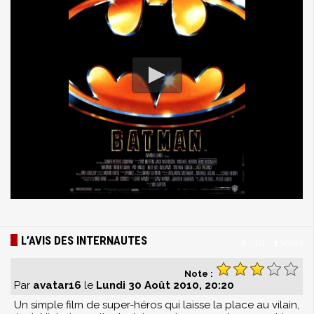
L’AVIS DES INTERNAUTES
0
/
10
-
1
votes
Note :
Par
avatar16
le
Lundi 30 Août 2010, 20:20
Un simple film de super-héros qui laisse la place au vilain,