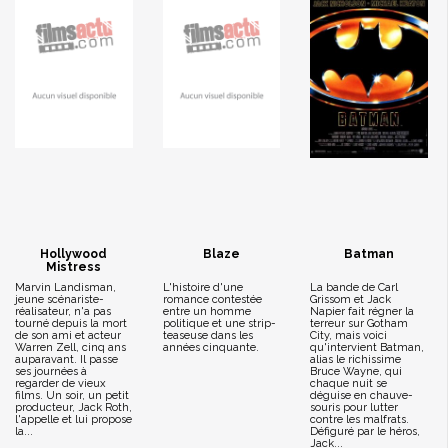
Hollywood
Blaze
Batman
Mistress
Marvin Landisman,
L'histoire d'une
La bande de Carl
jeune scénariste-
romance contestée
Grissom et Jack
réalisateur, n'a pas
entre un homme
Napier fait régner la
tourné depuis la mort
politique et une strip-
terreur sur Gotham
de son ami et acteur
teaseuse dans les
City, mais voici
Warren Zell, cinq ans
années cinquante.
qu'intervient Batman,
auparavant. Il passe
alias le richissime
ses journées à
Bruce Wayne, qui
regarder de vieux
chaque nuit se
films. Un soir, un petit
déguise en chauve-
producteur, Jack Roth,
souris pour lutter
l'appelle et lui propose
contre les malfrats.
la...
Défiguré par le héros,
Jack...