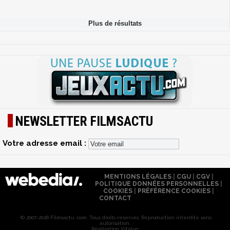
NEWSLETTER FILMSACTU
Votre adresse email :
MENTIONS LÉGALES
|
CGU
|
CGV
|
POLITIQUE DONNÉES PERSONNELLES
|
COOKIES
|
PRÉFÉRENCE COOKIES
|
CONTACT
© 2007-2026 Filmsactu .com. Tous droits réservés. Reproduction interdite sans
autorisation.
Réalisation Vitalyn