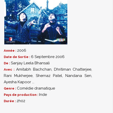
2006
Année :
6 Septembre 2006
Date de Sortie :
Sanjay Leela Bhansali
De :
Amitabh Bachchan
,
Dhritiman Chatterjee
,
Avec :
Rani Mukherjee
,
Shernaz Patel
,
Nandana Sen
,
Ayesha Kapoor
...
Comédie dramatique
Genre :
Inde
Pays de production :
2h02
Durée :