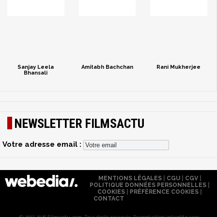
Sanjay Leela
Amitabh Bachchan
Rani Mukherjee
Bhansali
NEWSLETTER FILMSACTU
Votre adresse email :
MENTIONS LÉGALES
|
CGU
|
CGV
|
POLITIQUE DONNÉES PERSONNELLES
|
COOKIES
|
PRÉFÉRENCE COOKIES
|
CONTACT
© 2007-2026 Filmsactu .com. Tous droits réservés. Reproduction interdite sans