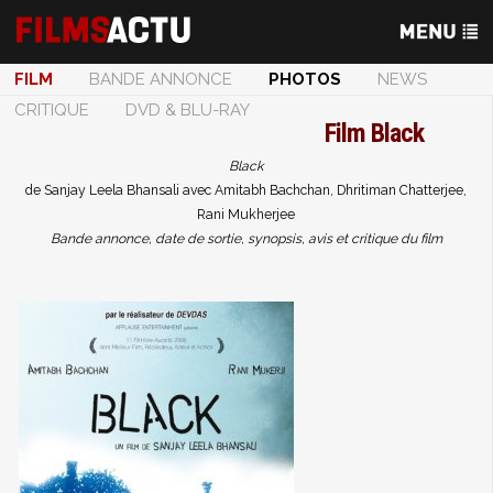
FILM
BANDE ANNONCE
PHOTOS
NEWS
CRITIQUE
DVD & BLU-RAY
Film
Black
Black
de Sanjay Leela Bhansali avec Amitabh Bachchan, Dhritiman Chatterjee,
Rani Mukherjee
Bande annonce, date de sortie, synopsis, avis et critique du film