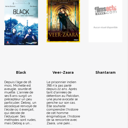
Black
Veer-Zaara
Shantaram
Depuis l'âge de 18
Le prisonnier indien
mois, Michelle est
786 n'a pas parlé
aveugle, sourde et
depuis 22 ans. Après
muette. L'année de
tant d'années de
ses 8 ans surgit un
détention au Pakistan,
précepteur un peu
une jeune avocate se
particulier, Debraj, un
penche sur son cas.
alcoolique renvoyé de
Elle souhaite
l'école où il exerçait,
comprendre l'histoire
qui décide de
de cet homme
l'éduquer. Ses
énigmatique, l'histoire
méthodes sont rudes,
de sa rencontre avec
mais Debraj a un...
Zaara, une paki...