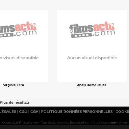
Virginie Efira
Anaïs Demoustier
LÉGALES
|
CGU
|
CGV
|
POLITIQUE DONNÉES PERSONNELLES
|
COOKI
© 2007-2026 Filmsactu .com. Tous droits réservés. Reproduction interdite sans autorisation.
Réalisation Vitalyn
Filmsactu
.com est édité par Mixicom, société du groupe
Webedia
.