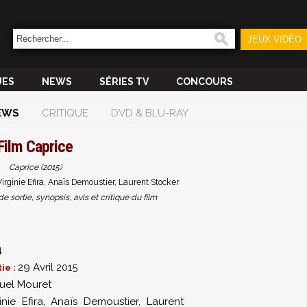
JEUX VIDÉO
UES
NEWS
SÉRIES TV
CONCOURS
EWS
CRITIQUE
DVD & BLU-RAY
Film
Caprice
Caprice (2015)
ginie Efira, Anaïs Demoustier, Laurent Stocker
sortie, synopsis, avis et critique du film
4
29 Avril 2015
ie :
el Mouret
inie Efira
,
Anaïs Demoustier
,
Laurent