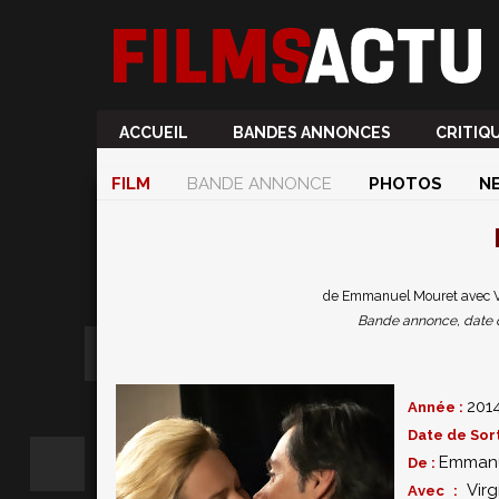
ACCUEIL
BANDES ANNONCES
CRITIQ
FILM
BANDE ANNONCE
PHOTOS
N
de Emmanuel Mouret avec Vir
Bande annonce, date de 
201
Année :
Date de Sort
Emmanu
De :
Virg
Avec :