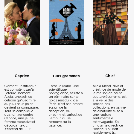
Caprice
1001 grammes
Chic !
Clément, instituteur,
Lorsque Marie, une
Alicia Ricosi, diva et
est comblé jusqu'à
scientifique
créatrice de mode de
l'étourdissement :
norvégienne, assiste à
la maison de haute
Alicia, une actrice
un séminaire sur le
couture éponyme, est,
célèbre qu'il admire
poids réel du kilo à
à la veille des
au plus haut point,
Paris, c'est son propre
prochaines
devient sa compagne.
étalon de la
collections, en panne
Tout se complique
déception, du
de créativité suite à
quand il rencontre
chagrin, et surtout de
une rupture
Caprice, une jeune
l'amour, qu se
sentimentale
femme excessive et
retrouve sur la
extravagante. Sa
débordante qui
balance.
cinglante directrice
s'éprend de lui. E...
Hélène Birk, doit
rapidement tr...