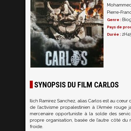
Mohammed
Pierre-Fra
Bio
Genre :
Pays de pro
2H4
Durée :
SYNOPSIS DU FILM CARLOS
Ilich Ramirez Sanchez, alias Carlos est au cœur d
de l’activisme propalestinien à l'Armée rouge 
mercenaire opportuniste à la solde des servic
propre organisation, basée de l’autre côté du r
froide.