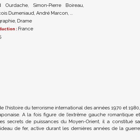
 Ourdache
,
Simon-Pierre Boireau
,
ncois Dumeniaud
,
André Marcon
,
...
graphie
,
Drame
France
duction :
5
e l’histoire du terrorisme international des années 1970 et 1980,
japonaise. A la fois figure de l’extrême gauche romantique et
es secrets de puissances du Moyen-Orient, il a constitué sa
ideau de fer, active durant les dernières années de la guerre