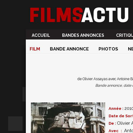
ACCUEIL
BANDES ANNONCES
CRITIQ
FILM
BANDE ANNONCE
PHOTOS
N
de Olivier Assayas avec Antoin
Bande annonce, date de 
201
Année :
Date de Sort
Olivier
De :
Ant
Avec :