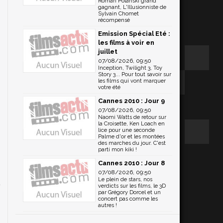
Roman Polanski grand
gagnant, L'Illusionniste de
Sylvain Chomet
récompensé
Emission Spécial Eté :
les films à voir en
juillet
07/08/2026, 09:50
Inception, Twilight 3, Toy
Story 3... Pour tout savoir sur
les films qui vont marquer
votre été
Cannes 2010 : Jour 9
07/08/2026, 09:50
Naomi Watts de retour sur
la Croisette, Ken Loach en
lice pour une seconde
Palme d'or et les montées
des marches du jour. C'est
parti mon kiki !
Cannes 2010 : Jour 8
07/08/2026, 09:50
Le plein de stars, nos
verdicts sur les films, le 3D
par Grégory Dorcel et un
concert pas comme les
autres !