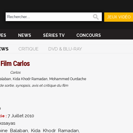
JEUX VIDÉO
UES
NEWS
SÉRIES TV
CONCOURS
EWS
CRITIQUE
DVD & BLU-RAY
Film
Carlos
Carlos
e Balaban, Kida Khodr Ramadan, Mohammed Ourdache
sortie, synopsis, avis et critique du film
0
7 Juillet 2010
ie :
 Assayas
oine Balaban
,
Kida Khodr Ramadan
,