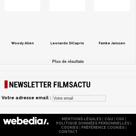
Woody Allen
Leonardo DiCaprio
Famke Janssen
NEWSLETTER FILMSACTU
Votre adresse email :
MENTIONS LÉGALES
|
CGU
|
CGV
|
POLITIQUE DONNÉES PERSONNELLES
|
COOKIES
|
PRÉFÉRENCE COOKIES
|
CONTACT