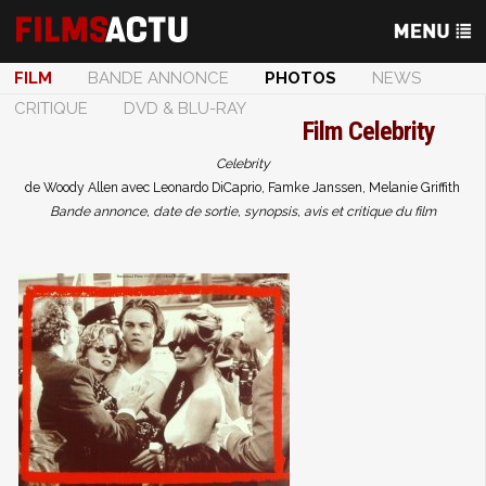
FILM
BANDE ANNONCE
PHOTOS
NEWS
CRITIQUE
DVD & BLU-RAY
Film
Celebrity
Celebrity
de Woody Allen avec Leonardo DiCaprio, Famke Janssen, Melanie Griffith
Bande annonce, date de sortie, synopsis, avis et critique du film