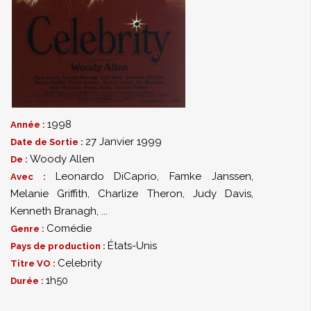
1998
Année :
27 Janvier 1999
Date de Sortie :
Woody Allen
De :
Leonardo DiCaprio
,
Famke Janssen
,
Avec :
Melanie Griffith
,
Charlize Theron
,
Judy Davis
,
Kenneth Branagh
,
...
Comédie
Genre :
États-Unis
Pays de production :
Celebrity
Titre VO :
1h50
Durée :