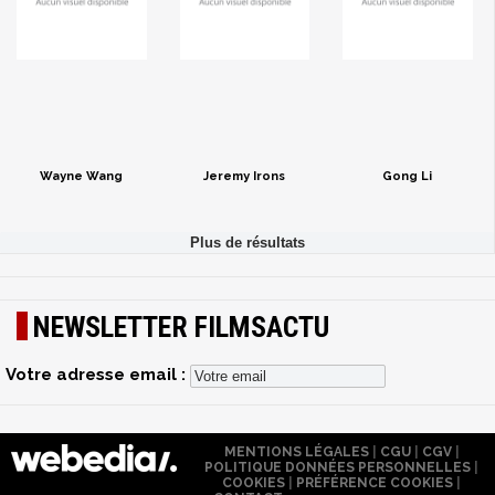
Wayne Wang
Jeremy Irons
Gong Li
NEWSLETTER FILMSACTU
Votre adresse email :
MENTIONS LÉGALES
|
CGU
|
CGV
|
POLITIQUE DONNÉES PERSONNELLES
|
COOKIES
|
PRÉFÉRENCE COOKIES
|