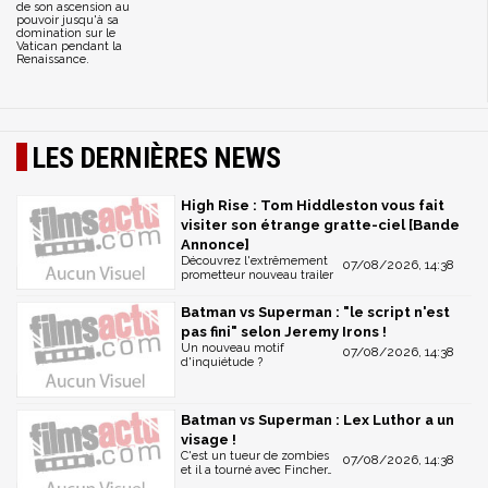
de son ascension au
pouvoir jusqu'à sa
domination sur le
Vatican pendant la
Renaissance.
LES DERNIÈRES NEWS
High Rise : Tom Hiddleston vous fait
visiter son étrange gratte-ciel [Bande
Annonce]
Découvrez l'extrêmement
07/08/2026, 14:38
prometteur nouveau trailer
Batman vs Superman : "le script n'est
pas fini" selon Jeremy Irons !
Un nouveau motif
07/08/2026, 14:38
d'inquiétude ?
Batman vs Superman : Lex Luthor a un
visage !
C'est un tueur de zombies
07/08/2026, 14:38
et il a tourné avec Fincher…