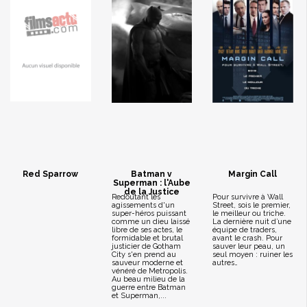
Red Sparrow
Batman v
Margin Call
Superman : l'Aube
de la Justice
Redoutant les
Pour survivre à Wall
agissements d'un
Street, sois le premier,
super-héros puissant
le meilleur ou triche.
comme un dieu laissé
La dernière nuit d’une
libre de ses actes, le
équipe de traders,
formidable et brutal
avant le crash. Pour
justicier de Gotham
sauver leur peau, un
City s'en prend au
seul moyen : ruiner les
sauveur moderne et
autres…
vénéré de Metropolis.
Au beau milieu de la
guerre entre Batman
et Superman,...