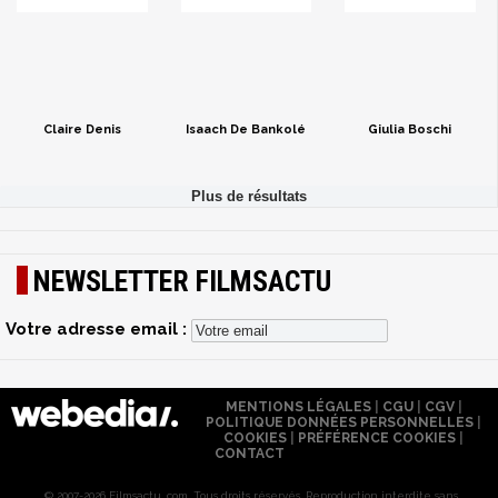
Claire Denis
Isaach De Bankolé
Giulia Boschi
NEWSLETTER FILMSACTU
Votre adresse email :
MENTIONS LÉGALES
|
CGU
|
CGV
|
POLITIQUE DONNÉES PERSONNELLES
|
COOKIES
|
PRÉFÉRENCE COOKIES
|
CONTACT
© 2007-2026 Filmsactu .com. Tous droits réservés. Reproduction interdite sans