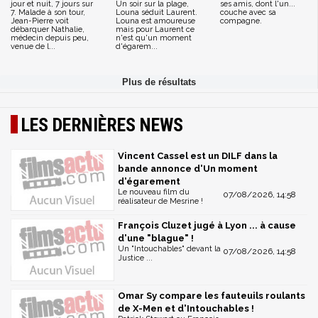
jour et nuit, 7 jours sur
Un soir sur la plage,
ses amis, dont l'un...
7. Malade à son tour,
Louna séduit Laurent.
couche avec sa
Jean-Pierre voit
Louna est amoureuse
compagne.
débarquer Nathalie,
mais pour Laurent ce
médecin depuis peu,
n'est qu'un moment
venue de l...
d'égarem...
LES DERNIÈRES NEWS
Vincent Cassel est un DILF dans la
bande annonce d'Un moment
d'égarement
Le nouveau film du
07/08/2026, 14:58
réalisateur de Mesrine !
François Cluzet jugé à Lyon ... à cause
d'une "blague" !
Un "Intouchables" devant la
07/08/2026, 14:58
Justice ...
Omar Sy compare les fauteuils roulants
de X-Men et d'Intouchables !