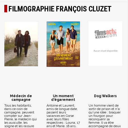
FILMOGRAPHIE FRANÇOIS CLUZET
Médecin de
Un moment
Dog Walkers
campagne
d'égarement
Tous les habitants,
Antoine et Laurent,
Un homme vient de
dans ce coin de
amis de longue date,
sortir de prison et n'a
campagne, peuvent
passent leurs
qu'une idée : braquer
compter sur Jean-
vacances en Corse
un fourgon pour
Pierre, le médecin qui
avec leurs filles
reconquérir sa
les ausculte, les
respectives : Louna, 17
femme. Il va être
soigne et les rassure
ans et Marie, 18 ans.
accompagné de deux