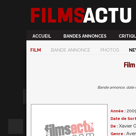
ACCUEIL
BANDES ANNONCES
CRITIQ
FILM
BANDE ANNONCE
PHOTOS
NE
Fil
Bande annonce, date de 
200
Année :
Date de Sort
Xavier 
De :
Aven
Genre :