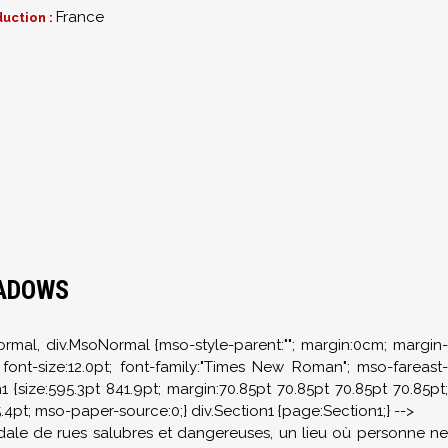
France
uction :
HADOWS
Normal, div.MsoNormal {mso-style-parent:""; margin:0cm; margin-
ont-size:12.0pt; font-family:"Times New Roman"; mso-fareast-
{size:595.3pt 841.9pt; margin:70.85pt 70.85pt 70.85pt 70.85pt;
pt; mso-paper-source:0;} div.Section1 {page:Section1;} -->
n dédale de rues salubres et dangereuses, un lieu où personne ne