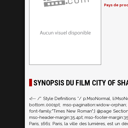
Pays de prod
SYNOPSIS DU FILM CITY OF S
<!-- /* Style Definitions */ p.MsoNormal, li.Mso
bottom:.0001pt; mso-pagination:widow-orphan; f
font-family:"Times New Roman";} @page Section1 
mso-header-margin:35.4pt; mso-footer-margin:35.4
Paris, 1661: Paris, la ville des lumières, est u