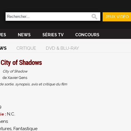
JEUX VIDÉO
UES
NEWS
SÉRIES TV
CONCOURS
WS
CRITIQUE
DVD & BLU-RAY
m
City of Shadows
City of Shadow
de Xavier Gens
sortie, synopsis, avis et critique du film
9
N.C.
ie :
Gens
tures
,
Fantastique