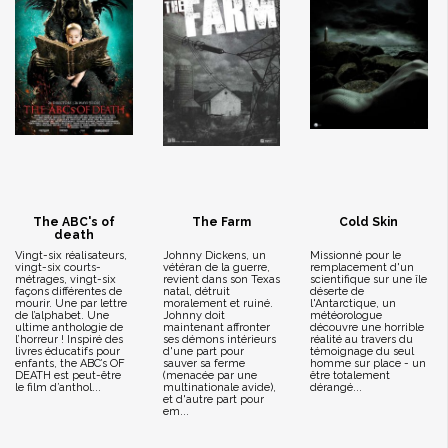
The ABC's of
The Farm
Cold Skin
death
Vingt-six réalisateurs,
Johnny Dickens, un
Missionné pour le
vingt-six courts-
vétéran de la guerre,
remplacement d'un
métrages, vingt-six
revient dans son Texas
scientifique sur une île
façons différentes de
natal, détruit
déserte de
mourir. Une par lettre
moralement et ruiné.
l'Antarctique, un
de l’alphabet. Une
Johnny doit
météorologue
ultime anthologie de
maintenant affronter
découvre une horrible
l’horreur ! Inspiré des
ses démons intérieurs
réalité au travers du
livres éducatifs pour
d'une part pour
témoignage du seul
enfants, the ABC’s OF
sauver sa ferme
homme sur place - un
DEATH est peut-être
(menacée par une
être totalement
le film d’anthol...
multinationale avide),
dérangé...
et d'autre part pour
em...