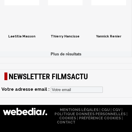
Laetitia Masson
Thierry Hancisse
Yannick Renier
NEWSLETTER FILMSACTU
Votre adresse email :
MENTIONS LÉGALES
|
CGU
|
CGV
|
POLITIQUE DONNÉES PERSONNELLES
|
COOKIES
|
PRÉFÉRENCE COOKIES
|
CONTACT