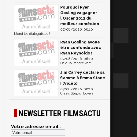
Pourquoi Ryan
Gosling va gagner
l'Oscar 2012 du
meilleur comédien
07/08/2026, 06:10
Merci les dialoguistes !
Ryan Gosling avoue
être confondu avec
Ryan Reynolds !
07/08/2026, 06:10
De quoi rendre vert...
Jim Carrey déclare sa
flamme à Emma Stone
! (Vidéo)
07/08/2026, 06:10
Crazy, Stupid, Love ?
NEWSLETTER FILMSACTU
Votre adresse email :