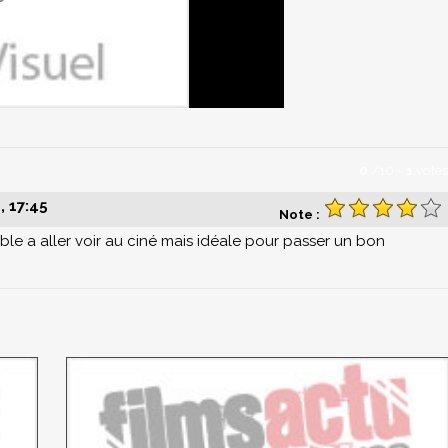
0
/
10
-
1
votes
 17:45
Note :
le a aller voir au ciné mais idéale pour passer un bon