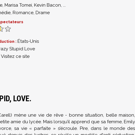
e
,
Marisa Tomei
,
Kevin Bacon
,
...
édie
,
Romance
,
Drame
 spectateurs
États-Unis
duction :
razy Stupid Love
Visitez ce site
:
ID, LOVE.
arell) mène une vie de rêve - bonne situation, belle maison,
etite amie du lycée. Mais lorsqu’il apprend que sa femme, Emily
orce, sa vie « parfaite » s’écroule. Pire, dans le monde des