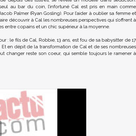
ragué depuis des lustres, se révèle un modèle d’anti séduction.
seul au bar du coin, l’infortuné Cal est pris en main comme
Jacob Palmer (Ryan Gosling). Pour l’aider à oublier sa femme et
ire découvrir à Cal les nombreuses perspectives qui s’offrent à
ées entre copains et un chic supérieur à la moyenne.
r : le fils de Cal, Robbie, 13 ans, est fou de sa babysitter de 17
l ! Et en dépit de la transformation de Cal et de ses nombreuses
eut changer reste son coeur, qui semble toujours le ramener à