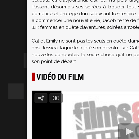
célibataires d’aujourd’hui, Cal, qui n’a plus d
Passant désormais ses soirées à bouder tout 
complice et protégé d’un séduisant trentenaire, 
à commencer une nouvelle vie, Jacob tente de fa
lui : femmes en quête d’aventures, soirées arros
Cal et Emily ne sont pas les seuls en quête d’amou
ans, Jessica, laquelle a jeté son dévolu… sur Ca
nouvelles conquêtes, la seule chose qu’il ne p
son point de départ.
VIDÉO DU FILM