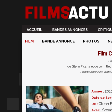
ACCUEIL
BANDES ANNONCES
CRITIQ
FILM
BANDE ANNONCE
PHOTOS
N
Film
C
Cr
de Glenn Ficarra et de John Req
Bande annonce, date de 
201
Année :
Date de Sort
Glenn F
De :
Steve
Avec :