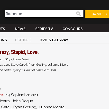
JEUX VIDÉO
UES
NEWS
SÉRIES TV
CONCOURS
EWS
CRITIQUE
DVD & BLU-RAY
razy, Stupid, Love.
azy Stupid Love (2011)
ua avec Steve Carell, Ryan Gosling, Julianne Moore
sortie, synopsis, avis et critique du film
0
14 Septembre 2011
ie :
icarra
,
John Requa
 Carell
,
Ryan Gosling
,
Julianne Moore
,