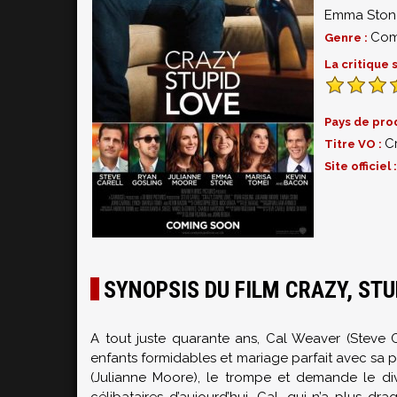
Emma Ston
Com
Genre :
La critique
Pays de pro
C
Titre VO :
Site officiel 
SYNOPSIS DU FILM CRAZY, STUP
A tout juste quarante ans, Cal Weaver (Steve C
enfants formidables et mariage parfait avec sa p
(Julianne Moore), le trompe et demande le div