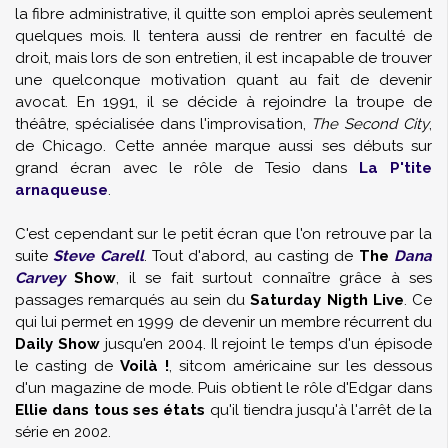
la fibre administrative, il quitte son emploi après seulement
quelques mois. Il tentera aussi de rentrer en faculté de
droit, mais lors de son entretien, il est incapable de trouver
une quelconque motivation quant au fait de devenir
avocat. En 1991, il se décide à rejoindre la troupe de
théâtre, spécialisée dans l'improvisation,
The Second City
,
de Chicago. Cette année marque aussi ses débuts sur
grand écran avec le rôle de Tesio dans
La P'tite
arnaqueuse
.
C'est cependant sur le petit écran que l'on retrouve par la
suite
Steve Carell
. Tout d'abord, au casting de
The
Dana
Carvey
Show
, il se fait surtout connaître grâce à ses
passages remarqués au sein du
Saturday Nigth Live
. Ce
qui lui permet en 1999 de devenir un membre récurrent du
Daily Show
jusqu'en 2004. Il rejoint le temps d'un épisode
le casting de
Voilà !
, sitcom américaine sur les dessous
d'un magazine de mode. Puis obtient le rôle d'Edgar dans
Ellie dans tous ses états
qu'il tiendra jusqu'à l'arrêt de la
série en 2002.