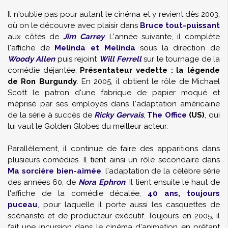
Il n'oublie pas pour autant le cinéma et y revient dès 2003,
où on le découvre avec plaisir dans
Bruce tout-puissant
aux côtés de
Jim Carrey
. L'année suivante, il complète
l'affiche de
Melinda et Melinda
sous la direction de
Woody Allen
puis rejoint
Will Ferrell
sur le tournage de la
comédie déjantée,
Présentateur vedette : la légende
de Ron Burgundy
. En 2005, il obtient le rôle de Michael
Scott le patron d'une fabrique de papier moqué et
méprisé par ses employés dans l'adaptation américaine
de la série à succès de
Ricky Gervais
,
The Office
(US)
, qui
lui vaut le Golden Globes du meilleur acteur.
Parallèlement, il continue de faire des apparitions dans
plusieurs comédies. Il tient ainsi un rôle secondaire dans
Ma sorcière bien-aimée
, l'adaptation de la célèbre série
des années 60, de
Nora Ephron
. Il tient ensuite le haut de
l'affiche de la comédie décalée,
40 ans, toujours
puceau
, pour laquelle il porte aussi les casquettes de
scénariste et de producteur exécutif. Toujours en 2005, il
fait une incursion dans le cinéma d'animation en prêtant