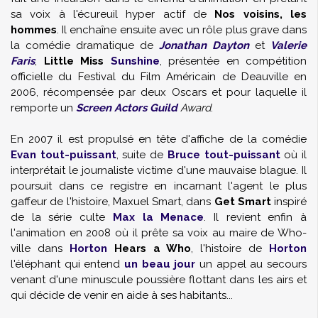
sa voix à l'écureuil hyper actif de
Nos voisins, les
hommes
. Il enchaîne ensuite avec un rôle plus grave dans
la comédie dramatique de
Jonathan Dayton
et
Valerie
Faris
,
Little Miss
Sunshine
, présentée en compétition
officielle du Festival du Film Américain de Deauville en
2006, récompensée par deux Oscars et pour laquelle il
remporte un
Screen Actors Guild
Award
.
En 2007 il est propulsé en tête d'affiche de la comédie
Evan tout-puissant
, suite de
Bruce tout-puissant
où il
interprétait le journaliste victime d'une mauvaise blague. Il
poursuit dans ce registre en incarnant l'agent le plus
gaffeur de l'histoire, Maxuel Smart, dans
Get Smart
inspiré
de la série culte
Max la Menace
. Il revient enfin à
l'animation en 2008 où il prête sa voix au maire de Who-
ville dans
Horton
Hears a Who
, l'histoire de
Horton
l'éléphant qui entend
un beau jour
un appel au secours
venant d'une minuscule poussière flottant dans les airs et
qui décide de venir en aide à ses habitants...