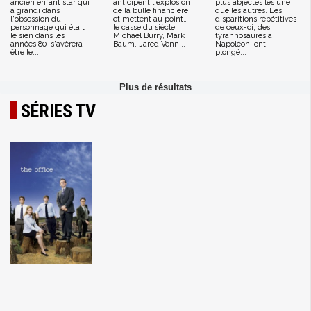
ancien enfant star qui
anticipent l'explosion
plus abjectes les une
a grandi dans
de la bulle financière
que les autres. Les
l'obsession du
et mettent au point…
disparitions répétitives
personnage qui était
le casse du siècle !
de ceux-ci, des
le sien dans les
Michael Burry, Mark
tyrannosaures à
années 80 s'avèrera
Baum, Jared Venn...
Napoléon, ont
être le...
plongé...
SÉRIES TV