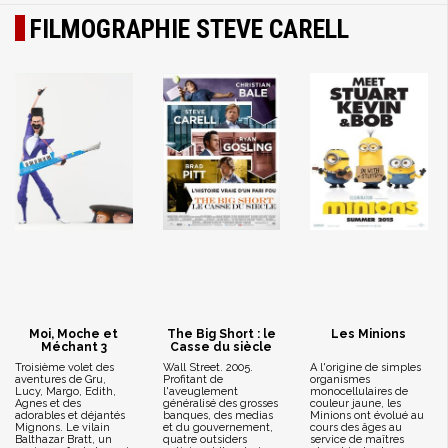
FILMOGRAPHIE STEVE CARELL
Moi, Moche et
The Big Short : le
Les Minions
Méchant 3
Casse du siècle
Troisième volet des
Wall Street. 2005.
A l'origine de simples
aventures de Gru,
Profitant de
organismes
Lucy, Margo, Edith,
l'aveuglement
monocellulaires de
Agnes et des
généralisé des grosses
couleur jaune, les
adorables et déjantés
banques, des medias
Minions ont évolué au
Mignons. Le vilain
et du gouvernement,
cours des âges au
Balthazar Bratt, un
quatre outsiders
service de maîtres