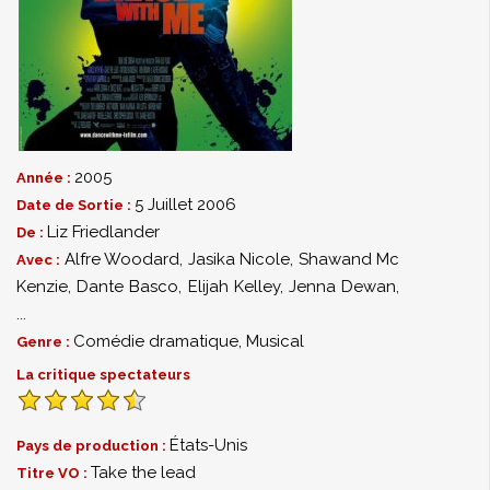
2005
Année :
5 Juillet 2006
Date de Sortie :
Liz Friedlander
De :
Alfre Woodard
,
Jasika Nicole
,
Shawand Mc
Avec :
Kenzie
,
Dante Basco
,
Elijah Kelley
,
Jenna Dewan
,
...
Comédie dramatique
,
Musical
Genre :
La critique spectateurs
États-Unis
Pays de production :
Take the lead
Titre VO :