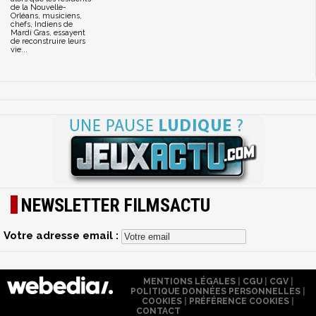
de la Nouvelle-
Orléans, musiciens,
chefs, Indiens de
Mardi Gras, essayent
de reconstruire leurs
vie...
NEWSLETTER FILMSACTU
Votre adresse email :
MENTIONS LÉGALES
|
CGU
|
CGV
|
POLITIQUE DONNÉES PERSONNELLES
|
COOKIES
|
PRÉFÉRENCE COOKIES
|
CONTACT