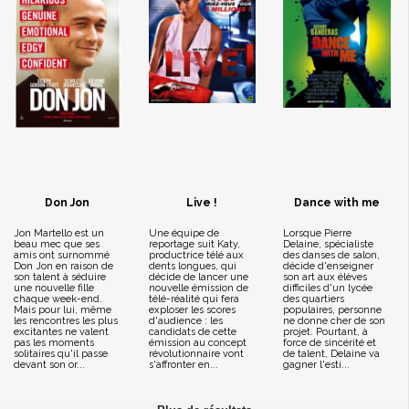
Don Jon
Live !
Dance with me
Jon Martello est un
Une équipe de
Lorsque Pierre
beau mec que ses
reportage suit Katy,
Delaine, spécialiste
amis ont surnommé
productrice télé aux
des danses de salon,
Don Jon en raison de
dents longues, qui
décide d'enseigner
son talent à séduire
décide de lancer une
son art aux élèves
une nouvelle fille
nouvelle émission de
difficiles d'un lycée
chaque week-end.
télé-réalité qui fera
des quartiers
Mais pour lui, même
exploser les scores
populaires, personne
les rencontres les plus
d'audience : les
ne donne cher de son
excitantes ne valent
candidats de cette
projet. Pourtant, à
pas les moments
émission au concept
force de sincérité et
solitaires qu'il passe
révolutionnaire vont
de talent, Delaine va
devant son or...
s'affronter en...
gagner l'esti...