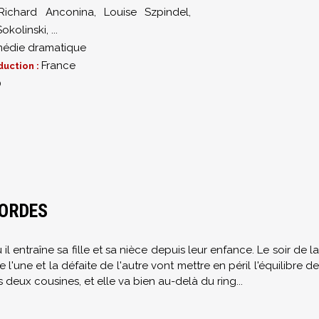
Richard Anconina
,
Louise Szpindel
,
okolinski
,
...
édie dramatique
France
duction :
0
CORDES
 entraîne sa fille et sa nièce depuis leur enfance. Le soir de la
l'une et la défaite de l'autre vont mettre en péril l'équilibre de
es deux cousines, et elle va bien au-delà du ring...