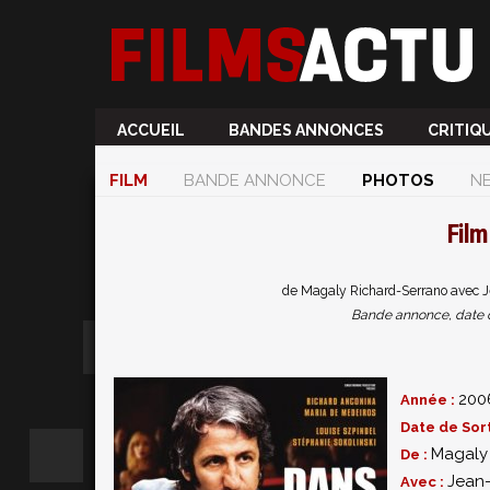
ACCUEIL
BANDES ANNONCES
CRITIQ
FILM
BANDE ANNONCE
PHOTOS
N
Fil
de Magaly Richard-Serrano avec J
Bande annonce, date de 
200
Année :
Date de Sort
Magaly
De :
Jean-
Avec :