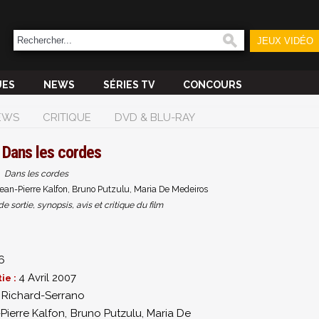
JEUX VIDÉO
UES
NEWS
SÉRIES TV
CONCOURS
EWS
CRITIQUE
DVD & BLU-RAY
m
Dans les cordes
Dans les cordes
ean-Pierre Kalfon, Bruno Putzulu, Maria De Medeiros
sortie, synopsis, avis et critique du film
6
4 Avril 2007
ie :
 Richard-Serrano
Pierre Kalfon
,
Bruno Putzulu
,
Maria De