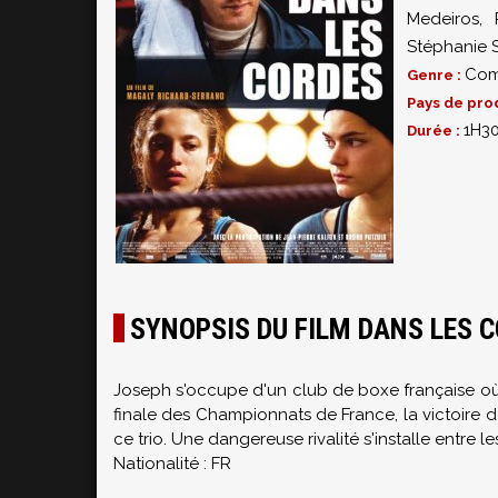
Medeiros
,
Stéphanie S
Com
Genre :
Pays de pro
1H3
Durée :
SYNOPSIS DU FILM DANS LES 
Joseph s'occupe d'un club de boxe française où il
finale des Championnats de France, la victoire de 
ce trio. Une dangereuse rivalité s'installe entre l
Nationalité : FR