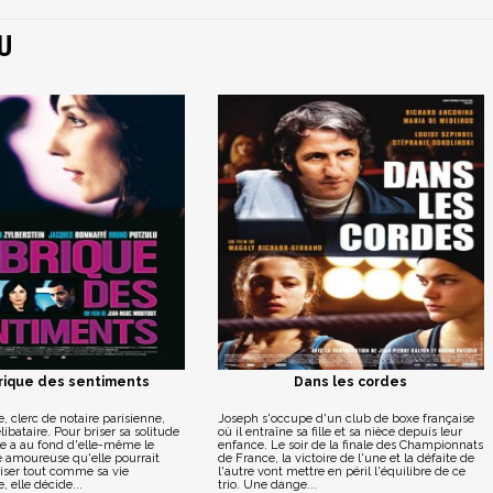
U
rique des sentiments
Dans les cordes
e, clerc de notaire parisienne,
Joseph s'occupe d'un club de boxe française
libataire. Pour briser sa solitude
où il entraîne sa fille et sa nièce depuis leur
le a au fond d'elle-même le
enfance. Le soir de la finale des Championnats
e amoureuse qu'elle pourrait
de France, la victoire de l'une et la défaite de
triser tout comme sa vie
l'autre vont mettre en péril l'équilibre de ce
, elle décide...
trio. Une dange...