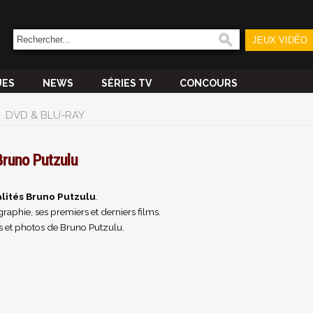
JEUX VIDÉO
UES
NEWS
SÉRIES TV
CONCOURS
DVD & BLU-RAY
Bruno Putzulu
lités Bruno Putzulu
.
raphie, ses premiers et derniers films.
s et photos de Bruno Putzulu.