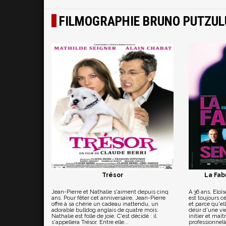
FILMOGRAPHIE BRUNO PUTZUL
Trésor
La Fab
Jean-Pierre et Nathalie s'aiment depuis cinq
A 36 ans, Eloïs
ans. Pour fêter cet anniversaire, Jean-Pierre
est toujours cé
offre à sa chérie un cadeau inattendu, un
et parce qu'el
adorable bulldog anglais de quatre mois.
désir d'une vi
Nathalie est folle de joie. C'est décidé : il
initier et maî
s'appellera Trésor. Entre elle...
professionnelle