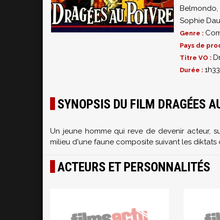
Belmondo
Sophie Dau
Com
Genre :
Pays de pro
D
Titre VO :
1h33
Durée :
SYNOPSIS DU FILM DRAGÉES A
Un jeune homme qui reve de devenir acteur, sui
milieu d'une faune composite suivant les diktat
ACTEURS ET PERSONNALITÉS