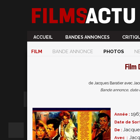
ACCUEIL
BANDES ANNONCES
CRITIQ
FILM
BANDE ANNONCE
PHOTOS
N
Film
de Jacques Baratier avec Jac
Bande annonce, date de 
196
Année :
Date de Sort
Jacques
De :
Jacq
Avec :