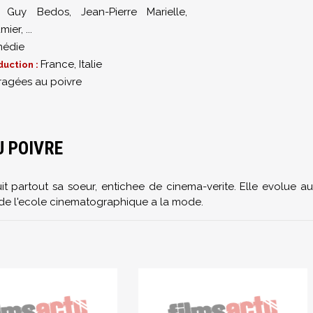
,
Guy Bedos
,
Jean-Pierre Marielle
,
mier
,
...
édie
France, Italie
duction :
ragées au poivre
U POIVRE
t partout sa soeur, entichee de cinema-verite. Elle evolue au
s de l'ecole cinematographique a la mode.