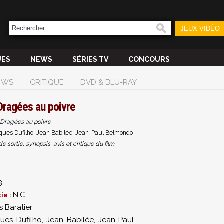
JEUX VIDÉO
UES
NEWS
SÉRIES TV
CONCOURS
EWS
CRITIQUE
DVD & BLU-RAY
Dragées au poivre
Dragées au poivre
ques Dufilho, Jean Babilée, Jean-Paul Belmondo
sortie, synopsis, avis et critique du film
3
N.C.
ie :
 Baratier
ues Dufilho
,
Jean Babilée
,
Jean-Paul