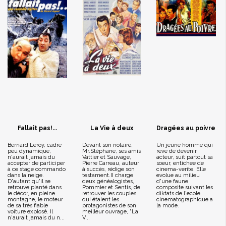
Fallait pas!...
La Vie à deux
Dragées au poivre
Bernard Leroy, cadre
Devant son notaire,
Un jeune homme qui
peu dynamique,
Mr.Stéphane, ses amis
reve de devenir
n'aurait jamais du
Vattier et Sauvage,
acteur, suit partout sa
accepter de participer
Pierre Carreau, auteur
soeur, entichee de
à ce stage commando
à succès, rédige son
cinema-verite. Elle
dans la neige.
testament.II charge
evolue au milieu
D'autant qu'il se
deux généalogistes,
d'une faune
retrouve planté dans
Pommier et Sentis, de
composite suivant les
le décor, en pleine
retrouver les couples
diktats de l'ecole
montagne, le moteur
qui étaient les
cinematographique a
de sa très fiable
protagonistes de son
la mode.
voiture explosé. Il
meilleur ouvrage, "La
n'aurait jamais du n...
V...