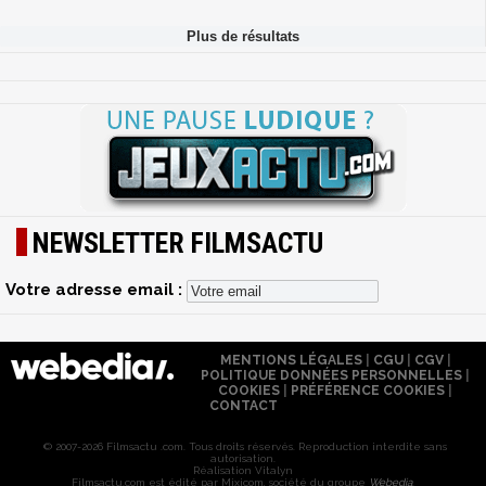
NEWSLETTER FILMSACTU
Votre adresse email :
MENTIONS LÉGALES
|
CGU
|
CGV
|
POLITIQUE DONNÉES PERSONNELLES
|
COOKIES
|
PRÉFÉRENCE COOKIES
|
CONTACT
© 2007-2026 Filmsactu .com. Tous droits réservés. Reproduction interdite sans
autorisation.
Réalisation Vitalyn
Filmsactu
.com est édité par Mixicom, société du groupe
Webedia
.